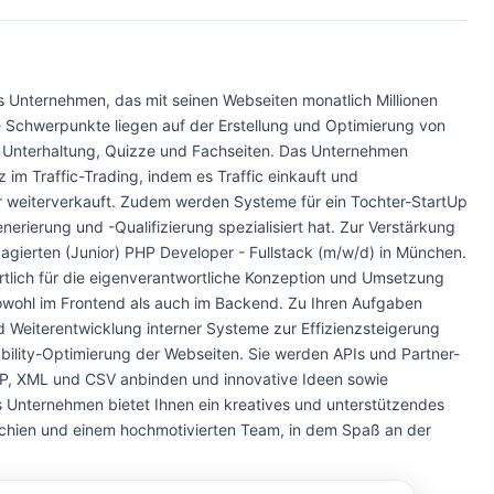
s Unternehmen, das mit seinen Webseiten monatlich Millionen
ie Schwerpunkte liegen auf der Erstellung und Optimierung von
, Unterhaltung, Quizze und Fachseiten. Das Unternehmen
z im Traffic-Trading, indem es Traffic einkauft und
 weiterverkauft. Zudem werden Systeme für ein Tochter-StartUp
nerierung und -Qualifizierung spezialisiert hat. Zur Verstärkung
gierten (Junior) PHP Developer - Fullstack (m/w/d) in München.
ortlich für die eigenverantwortliche Konzeption und Umsetzung
hl im Frontend als auch im Backend. Zu Ihren Aufgaben
 Weiterentwicklung interner Systeme zur Effizienzsteigerung
ility-Optimierung der Webseiten. Sie werden APIs und Partner-
OAP, XML und CSV anbinden und innovative Ideen sowie
 Unternehmen bietet Ihnen ein kreatives und unterstützendes
archien und einem hochmotivierten Team, in dem Spaß an der