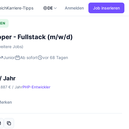
eich
Karriere-Tipps
DE
Anmelden
Job inserieren
HEN
per - Fullstack (m/w/d)
eitere Jobs)
Junior
Ab sofort
vor 68 Tagen
/ Jahr
.887 € / Jahr
PHP-Entwickler
erken