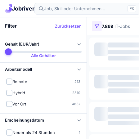
Jobriver
⌘K
Filter
Zurücksetzen
7.869
IT-Jobs
Gehalt (EUR/Jahr)
Alle Gehälter
Arbeitsmodell
Remote
213
Hybrid
2819
Vor Ort
4837
Erscheinungsdatum
Neuer als 24 Stunden
1