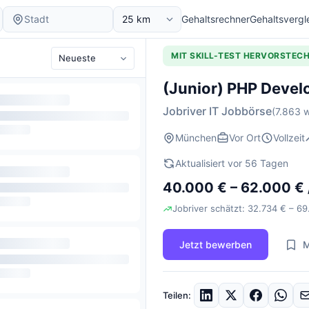
Gehaltsrechner
Gehaltsvergl
MIT SKILL-TEST HERVORSTEC
(Junior) PHP Develo
Jobriver IT Jobbörse
(7.863 w
München
Vor Ort
Vollzeit
Aktualisiert vor 56 Tagen
40.000 € – 62.000 € 
Jobriver schätzt: 32.734 € – 69
Jetzt bewerben
M
Teilen: