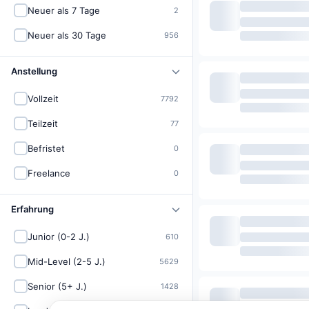
Neuer als 7 Tage
2
Neuer als 30 Tage
956
Anstellung
Vollzeit
7792
Teilzeit
77
Befristet
0
Freelance
0
Erfahrung
Junior (0-2 J.)
610
Mid-Level (2-5 J.)
5629
Senior (5+ J.)
1428