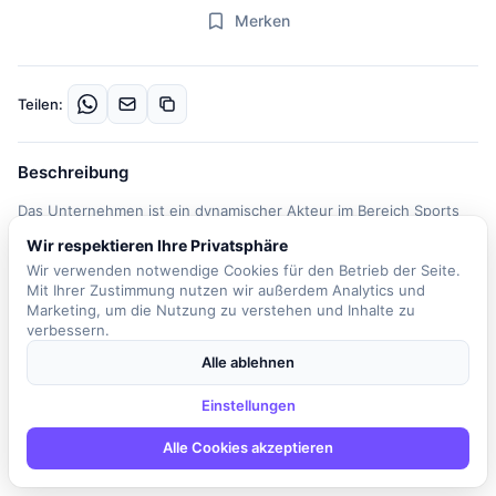
Merken
Teilen:
Beschreibung
Das Unternehmen ist ein dynamischer Akteur im Bereich Sports
Fashion, der seit über 90 Jahren für höchste Qualität und
Wir respektieren Ihre Privatsphäre
innovative Technik steht. In der Rolle des (Junior) Product
Wir verwenden notwendige Cookies für den Betrieb der Seite.
Owners wirst du Teil eines engagierten Teams, das sich der
Mit Ihrer Zustimmung nutzen wir außerdem Analytics und
kontinuierlichen Verbesserung und der Umsetzung
Marketing, um die Nutzung zu verstehen und Inhalte zu
verbessern.
zukunftsorientierter Produktfeatures widmet. Zu deinen
Hauptaufgaben gehört die Unterstützung bei der Konzeption,
Alle ablehnen
Priorisierung und Planung von Produktfeatures in den Bereichen
Frontend, Produktdatenmanagement und Marktplatz-Systemen.
Einstellungen
Du wirst eng mit den Backend- und Frontend-Product Ownern
Alle Cookies akzeptieren
sowie externen Partnern zusammenarbeiten, um Integrationen
und Datenflüsse erfolgreich umzusetzen. Zudem bist du