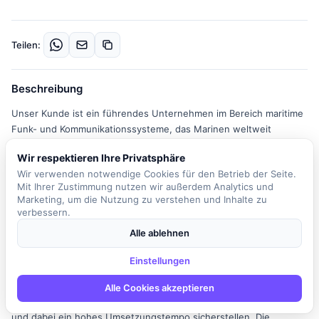
Teilen:
Beschreibung
Unser Kunde ist ein führendes Unternehmen im Bereich maritime
Funk- und Kommunikationssysteme, das Marinen weltweit
unterstützt, die Meere sicherer zu machen. Am Standort in
Wir respektieren Ihre Privatsphäre
Hamburg erwartet Dich ein internationales und diverses
Wir verwenden notwendige Cookies für den Betrieb der Seite.
Hightechumfeld, in dem Du als Junior SAP Inhouse Consultant Teil
Mit Ihrer Zustimmung nutzen wir außerdem Analytics und
eines engagierten Teams wirst. In dieser Rolle bist Du
Marketing, um die Nutzung zu verstehen und Inhalte zu
verantwortlich für die Betreuung des SAP-Systems sowie der
verbessern.
Nutzer in den Fachbereichen, insbesondere in der
Alle ablehnen
Projektabwicklung, im Einkauf und im System Design. Du
entwickelst Implementierungsansätze für neue Anforderungen,
Einstellungen
passt das System an und begleitest die Testphase in den
Fachbereichen. Zudem wirst Du kleine SAP-Projekte als
Alle Cookies akzeptieren
Teilprojektleiter leiten, einschließlich Upgrades und Migrationen,
und dabei ein hohes Umsetzungstempo sicherstellen. Die