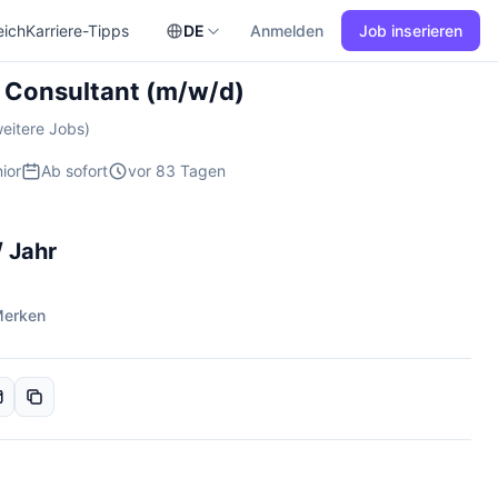
eich
Karriere-Tipps
DE
Anmelden
Job inserieren
 Consultant (m/w/d)
eitere Jobs)
ior
Ab sofort
vor 83 Tagen
/ Jahr
erken