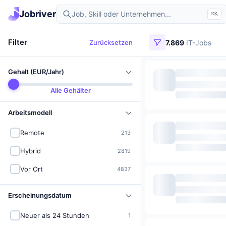
Jobriver
⌘K
Filter
Zurücksetzen
7.869
IT-Jobs
Gehalt (EUR/Jahr)
Alle Gehälter
Arbeitsmodell
Remote
213
Hybrid
2819
Vor Ort
4837
Erscheinungsdatum
Neuer als 24 Stunden
1