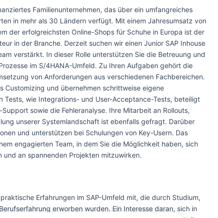
nanziertes Familienunternehmen, das über ein umfangreiches
orten in mehr als 30 Ländern verfügt. Mit einem Jahresumsatz von
em der erfolgreichsten Online-Shops für Schuhe in Europa ist der
eur in der Branche. Derzeit suchen wir einen Junior SAP Inhouse
am verstärkt. In dieser Rolle unterstützen Sie die Betreuung und
-Prozesse im S/4HANA-Umfeld. Zu Ihren Aufgaben gehört die
Umsetzung von Anforderungen aus verschiedenen Fachbereichen.
 das Customizing und übernehmen schrittweise eigene
Tests, wie Integrations- und User-Acceptance-Tests, beteiligt
upport sowie die Fehleranalyse. Ihre Mitarbeit an Rollouts,
lung unserer Systemlandschaft ist ebenfalls gefragt. Darüber
tionen und unterstützen bei Schulungen von Key-Usern. Das
inem engagierten Team, in dem Sie die Möglichkeit haben, sich
ln und an spannenden Projekten mitzuwirken.
e praktische Erfahrungen im SAP-Umfeld mit, die durch Studium,
 Berufserfahrung erworben wurden. Ein Interesse daran, sich in