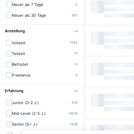
Neuer als 7 Tage
2
Neuer als 30 Tage
961
Anstellung
Vollzeit
7792
Teilzeit
77
Befristet
0
Freelance
0
Erfahrung
Junior (0-2 J.)
610
Mid-Level (2-5 J.)
5629
Senior (5+ J.)
1428