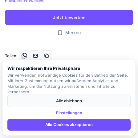
Fullstack-Entwickler
Jetzt bewerben
Merken
Teilen:
Wir respektieren Ihre Privatsphäre
Beschreibung
Wir verwenden notwendige Cookies für den Betrieb der Seite.
Mit Ihrer Zustimmung nutzen wir außerdem Analytics und
Willkommen bei unserem Kunden, einem international führenden
Marketing, um die Nutzung zu verstehen und Inhalte zu
verbessern.
Anbieter im Bereich der Supply Chain Execution. In dieser
spannenden Rolle als (Junior) Web Developer sind Sie Teil eines
Alle ablehnen
dynamischen Digital-Marketing-Teams, das die Zukunft moderner
Weblösungen aktiv mitgestaltet. Sie arbeiten mit den neuesten
Einstellungen
Technologien und setzen verstärkt auf den Einsatz von
Alle Cookies akzeptieren
künstlicher Intelligenz, um innovative Features und automatisierte
Prozesse zu entwickeln. Ihre Aufgaben umfassen die