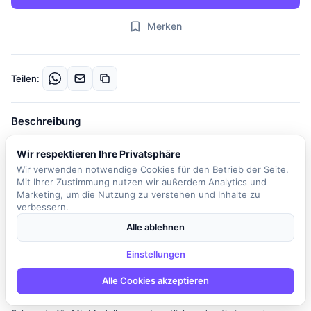
Merken
Teilen:
Beschreibung
Das Unternehmen ist ein verantwortungsvolles, KI-zentriertes
Wir respektieren Ihre Privatsphäre
globales Unternehmen im Bereich der digitalen Transformation. In
Wir verwenden notwendige Cookies für den Betrieb der Seite.
dieser Rolle als Machine Learning Operations Engineer sind Sie
Mit Ihrer Zustimmung nutzen wir außerdem Analytics und
Teil eines dynamischen Teams, das fortschrittliche Lösungen für
Marketing, um die Nutzung zu verstehen und Inhalte zu
die Daten- und KI-Transformation konzipiert. Zu Ihren
verbessern.
Hauptaufgaben gehört der Aufbau und Betrieb einer Model-
Alle ablehnen
Serving-Plattform, beispielsweise mit dem Triton Inference Server.
Sie integrieren unterschiedlichste Modelltypen und Frameworks,
Einstellungen
darunter PyTorch und TensorFlow, und entwickeln Inference APIs
Alle Cookies akzeptieren
sowohl für Batch- als auch für Streaming-Anwendungen. Darüber
hinaus sind Sie für das Design robuster Input- und Output-