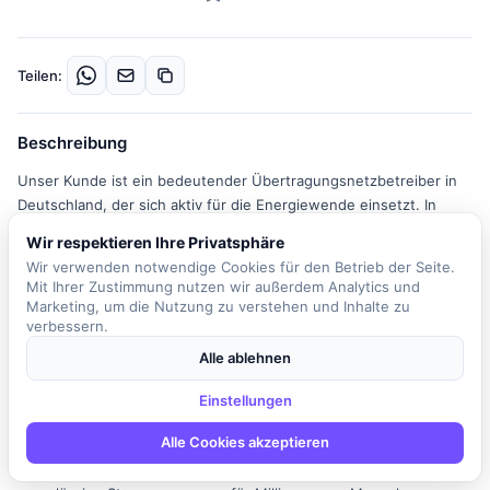
Teilen:
Beschreibung
Unser Kunde ist ein bedeutender Übertragungsnetzbetreiber in
Deutschland, der sich aktiv für die Energiewende einsetzt. In
einem internationalen Team haben Sie die Möglichkeit, innovative
Wir respektieren Ihre Privatsphäre
und maßgeschneiderte Softwareanwendungen zu entwickeln, die
Wir verwenden notwendige Cookies für den Betrieb der Seite.
den spezifischen Geschäftsanforderungen des Unternehmens
Mit Ihrer Zustimmung nutzen wir außerdem Analytics und
gerecht werden. Ihre Rolle als .NET Development Specialist
Marketing, um die Nutzung zu verstehen und Inhalte zu
umfasst die Erstellung von sauberem und effizientem Code sowie
verbessern.
die Entwicklung neuer Programme und Systeme. Sie werden auch
Alle ablehnen
bestehende Softwarelösungen professionell warten und
regelmäßig aktualisieren, um den Anforderungen von Kunden und
Einstellungen
Unternehmen gerecht zu werden. Zudem sind Sie für die Analyse
Alle Cookies akzeptieren
und das Testen von Programmen und Produkten vor dem
offiziellen Launch verantwortlich. Ihre Arbeit trägt dazu bei, eine