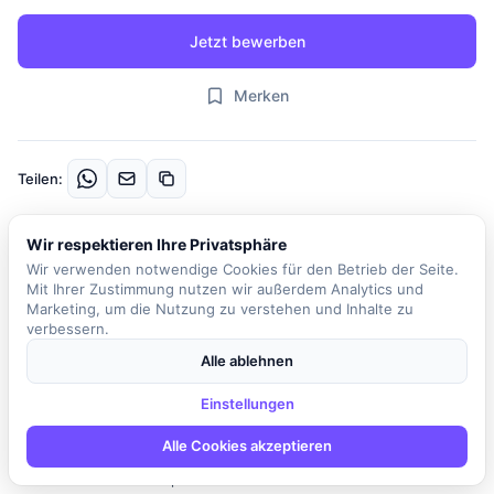
Jetzt bewerben
Merken
Teilen:
Wir respektieren Ihre Privatsphäre
Beschreibung
Wir verwenden notwendige Cookies für den Betrieb der Seite.
Das Unternehmen sucht einen engagierten PHP-Entwickler
Mit Ihrer Zustimmung nutzen wir außerdem Analytics und
(m/w/d) zur Verstärkung seines agilen Teams. In einem modernen
Marketing, um die Nutzung zu verstehen und Inhalte zu
verbessern.
Büro in der Nähe von Lübeck arbeiten Sie in einem Umfeld mit
flachen Hierarchien und haben die Möglichkeit, eigene Ideen und
Alle ablehnen
Lösungsvorschläge aktiv einzubringen. Ihre Hauptaufgaben
Einstellungen
umfassen die Planung und Entwicklung neuer Software-Lösungen
für spannende Kunden aus verschiedenen Branchen. Sie
Alle Cookies akzeptieren
integrieren neue Features in bestehende Anwendungen,
beheben Fehler und optimieren sowohl den Quellcode als auch