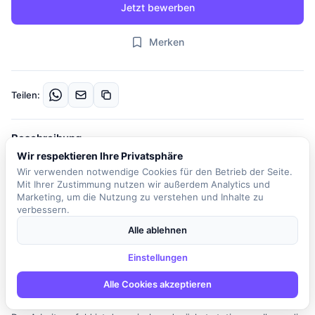
Jetzt bewerben
Merken
Teilen:
Beschreibung
Wir respektieren Ihre Privatsphäre
Unser Kunde ist ein Partnernetzwerk, das stationäre
Wir verwenden notwendige Cookies für den Betrieb der Seite.
Modehändler bei der Digitalisierung unterstützt. In dieser Rolle als
Mit Ihrer Zustimmung nutzen wir außerdem Analytics und
PHP-Entwickler sind Sie Teil eines engagierten Teams, das sich
Marketing, um die Nutzung zu verstehen und Inhalte zu
der Betreuung und Weiterentwicklung von Onlineshops widmet.
verbessern.
Ihre Hauptaufgabe besteht darin, Onlineshops auf Basis von
Alle ablehnen
Magento zu betreuen und neue eCommerce-Tools zu entwickeln,
die speziell auf die Bedürfnisse des stationären Modehandels
Einstellungen
zugeschnitten sind. Sie werden aktiv an der Optimierung von
Alle Cookies akzeptieren
Datenflüssen zwischen verschiedenen Systemen mitwirken und
dabei stets einen problemlösungsorientierten Ansatz verfolgen.