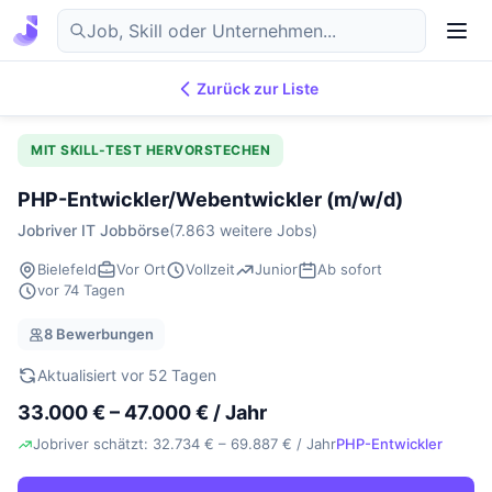
Zurück zur Liste
7.869
IT-Jobs
DE
MIT SKILL-TEST HERVORSTECHEN
PHP-Entwickler/Webentwickler (m/w/d)
Jobriver IT Jobbörse
(7.863 weitere Jobs)
Bielefeld
Vor Ort
Vollzeit
Junior
Ab sofort
vor 74 Tagen
8 Bewerbungen
Aktualisiert vor 52 Tagen
33.000 € – 47.000 € / Jahr
Jobriver schätzt: 32.734 € – 69.887 € / Jahr
PHP-Entwickler