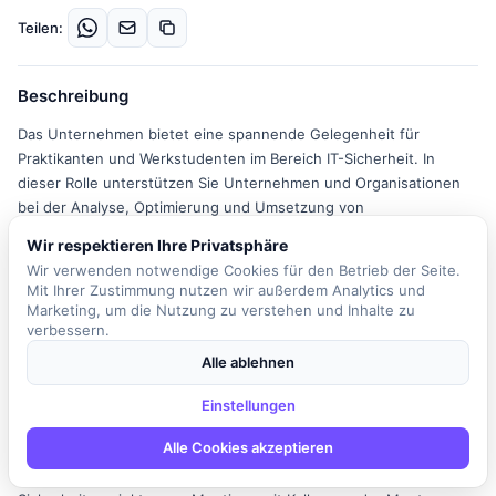
Teilen:
Beschreibung
Das Unternehmen bietet eine spannende Gelegenheit für
Praktikanten und Werkstudenten im Bereich IT-Sicherheit. In
dieser Rolle unterstützen Sie Unternehmen und Organisationen
bei der Analyse, Optimierung und Umsetzung von
Sicherheitsmaßnahmen. Sie arbeiten eng mit erfahrenen IT-
Wir respektieren Ihre Privatsphäre
Sicherheitsexperten zusammen und sammeln wertvolle praktische
Wir verwenden notwendige Cookies für den Betrieb der Seite.
Erfahrungen im Schutz von Netzwerken, Systemen und
Mit Ihrer Zustimmung nutzen wir außerdem Analytics und
Anwendungen sowie im Kundenkontakt. Zu den typischen
Marketing, um die Nutzung zu verstehen und Inhalte zu
Aufgaben gehören die Unterstützung bei Sicherheitsanalysen, die
verbessern.
Dokumentation und das Reporting von Sicherheitsvorfällen, die
Alle ablehnen
Forschung zu aktuellen Bedrohungen, die Mitarbeit an
Schulungen sowie die Teilnahme an Penetrationstests. Ihr
Einstellungen
Arbeitsalltag beginnt mit einer kurzen Abstimmung mit Ihrem
Alle Cookies akzeptieren
Mentor über akute Kundenanfragen und anstehende Aufgaben.
Anschließend stehen unterstützende Tätigkeiten in laufenden