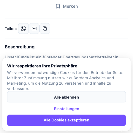
Merken
Teilen:
Beschreibung
Unser Kunde ist ein führender Übertragungsnetzbetreiber in
Deutschland, der sich der Herausforderung der Energiewende
Wir respektieren Ihre Privatsphäre
stellt. In der Rolle als Process Owner IT Service Management
Wir verwenden notwendige Cookies für den Betrieb der Seite.
(w/m/d) sind Sie für die Weiterentwicklung des IT Service
Mit Ihrer Zustimmung nutzen wir außerdem Analytics und
Managements verantwortlich und tragen aktiv zur Stabilität und
Marketing, um die Nutzung zu verstehen und Inhalte zu
verbessern.
Zukunftsfähigkeit der IT-Services bei. Sie übernehmen eine
zentrale Rolle in der Analyse, Weiterentwicklung und Einführung
Alle ablehnen
von ITSM-Prozessen. Ihre Aufgaben umfassen die Evaluation und
Einstellungen
kontinuierliche Verbesserung bestehender IT-Service-
Management-Prozesse, die Konzeption und Einführung neuer
Alle Cookies akzeptieren
Prozesse sowie die Leitung und Organisation bestehender
Service-Formate. Sie arbeiten eng mit verschiedenen Abteilungen