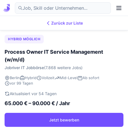
Zurück zur Liste
7.876
IT-Jobs
DE
HYBRID MÖGLICH
Process Owner IT Service Management
(w/m/d)
Jobriver IT Jobbörse
(7.868 weitere Jobs)
Berlin
Hybrid
Vollzeit
Mid-Level
Ab sofort
vor 99 Tagen
Aktualisiert vor 54 Tagen
65.000 € – 90.000 € / Jahr
Jetzt bewerben