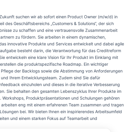
n Zukunft suchen wir ab sofort einen Product Owner (m/w/d) in
e Teil des Geschäftsbereichs „Customers & Solutions“, der sich
rlebnisse zu schaffen und eine vertrauensvolle Zusammenarbeit
rtnern zu fördern. Sie arbeiten in einem dynamischen,
as innovative Produkte und Services entwickelt und dabei agile
ufgabe besteht darin, die Verantwortung für das Creditreform
 entwickeln eine klare Vision für Ihr Produkt im Einklang mit
rstellen die produktspezifische Roadmap. Ein wichtiger
 die Pflege der Backlogs sowie die Abstimmung von Anforderungen
n und Ihrem Entwicklungsteam. Zudem sind Sie dafür
enfeedback einzuholen und dieses in die iterative Verbesserung
ssen. Sie behalten den gesamten Lebenszyklus Ihrer Produkte im
kte. Workshops, Produktpräsentationen und Schulungen gehören
ie arbeiten eng mit einem erfahrenen Team zusammen und tragen
Lösungen bei. Wir bieten Ihnen ein inspirierendes Arbeitsumfeld
keiten und einem starken Fokus auf Teamarbeit und