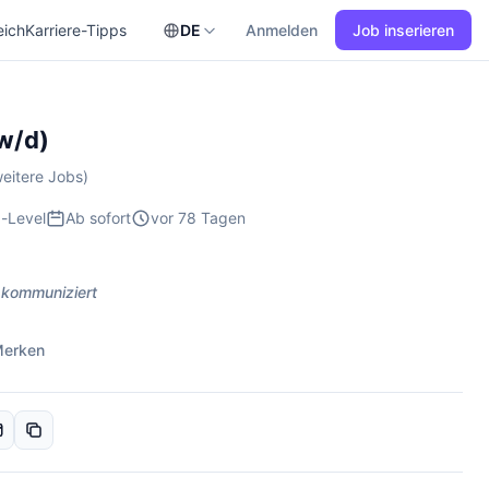
eich
Karriere-Tipps
DE
Anmelden
Job inserieren
w/d)
eitere Jobs)
-Level
Ab sofort
vor 78 Tagen
 kommuniziert
erken