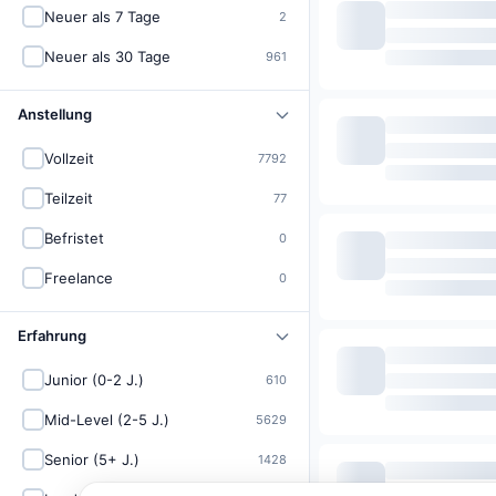
Neuer als 7 Tage
2
Neuer als 30 Tage
961
Anstellung
Vollzeit
7792
Teilzeit
77
Befristet
0
Freelance
0
Erfahrung
Junior (0-2 J.)
610
Mid-Level (2-5 J.)
5629
Senior (5+ J.)
1428