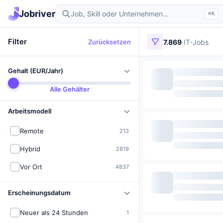
Jobriver
⌘K
Filter
Zurücksetzen
7.869
IT-Jobs
Gehalt (EUR/Jahr)
Alle Gehälter
Arbeitsmodell
Remote
213
Hybrid
2819
Vor Ort
4837
Erscheinungsdatum
Neuer als 24 Stunden
1