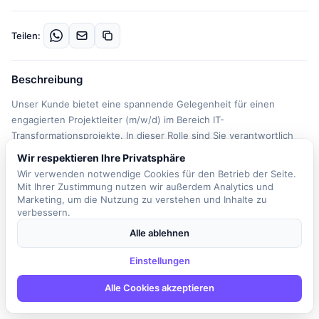
Teilen:
Beschreibung
Unser Kunde bietet eine spannende Gelegenheit für einen
engagierten Projektleiter (m/w/d) im Bereich IT-
Transformationsprojekte. In dieser Rolle sind Sie verantwortlich
für die Planung, Steuerung und erfolgreiche Umsetzung von
Wir respektieren Ihre Privatsphäre
Projekten, wobei Sie stets die Aspekte Zeit, Qualität und Budget
Wir verwenden notwendige Cookies für den Betrieb der Seite.
im Blick behalten. Sie koordinieren alle Projektbeteiligten und
Mit Ihrer Zustimmung nutzen wir außerdem Analytics und
sorgen für eine reibungslose Zusammenarbeit zwischen
Marketing, um die Nutzung zu verstehen und Inhalte zu
verbessern.
verschiedenen Fachbereichen, externen Partnern und relevanten
Stakeholdern. Zu Ihren Aufgaben gehören das Risiko-,
Alle ablehnen
Ressourcen- und Kapazitätsmanagement sowie das Setzen von
Prioritäten und das Eskalieren von Problemen, wenn nötig. Sie
Einstellungen
erstellen und pflegen Projektpläne, Statusberichte und
Alle Cookies akzeptieren
Entscheidungsgrundlagen für das Management. Ein
transparentes Anforderungsmanagement ist ebenfalls Teil Ihrer