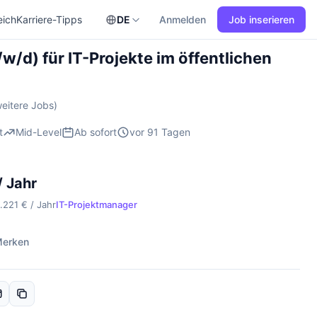
eich
Karriere-Tipps
DE
Anmelden
Job inserieren
/d) für IT-Projekte im öffentlichen
eitere Jobs)
t
Mid-Level
Ab sofort
vor 91 Tagen
/ Jahr
.221 € / Jahr
IT-Projektmanager
erken