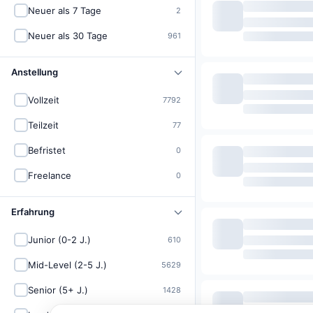
Neuer als 7 Tage
2
Neuer als 30 Tage
961
Anstellung
Vollzeit
7792
Teilzeit
77
Befristet
0
Freelance
0
Erfahrung
Junior (0-2 J.)
610
Mid-Level (2-5 J.)
5629
Senior (5+ J.)
1428