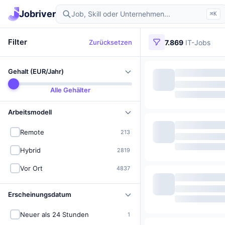
Jobriver
⌘K
Filter
Zurücksetzen
7.869
IT-Jobs
Gehalt (EUR/Jahr)
Alle Gehälter
Arbeitsmodell
Remote
213
Hybrid
2819
Vor Ort
4837
Erscheinungsdatum
Neuer als 24 Stunden
1