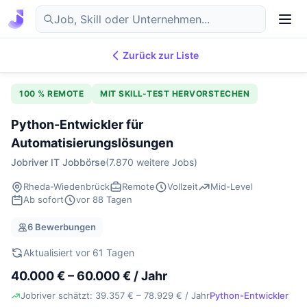
Zurück zur Liste
7.876
IT-Jobs
DE
100 % REMOTE
MIT SKILL-TEST HERVORSTECHEN
Python-Entwickler für
Automatisierungslösungen
Jobriver IT Jobbörse
(7.870 weitere Jobs)
Rheda-Wiedenbrück
Remote
Vollzeit
Mid-Level
Ab sofort
vor 88 Tagen
6 Bewerbungen
Aktualisiert vor 61 Tagen
40.000 € – 60.000 € / Jahr
Jobriver schätzt: 39.357 € – 78.929 € / Jahr
Python-Entwickler