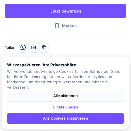
Jetzt bewerben
Merken
Teilen:
Wir respektieren Ihre Privatsphäre
Beschreibung
Wir verwenden notwendige Cookies für den Betrieb der Seite.
Für ein spannendes Projekt in der Lebensmittelindustrie suchen
Mit Ihrer Zustimmung nutzen wir außerdem Analytics und
wir einen erfahrenen Python-Entwickler, der sich der Entwicklung
Marketing, um die Nutzung zu verstehen und Inhalte zu
verbessern.
und Optimierung von Automatisierungslösungen widmet. In dieser
Rolle werden Sie an der Effizienzsteigerung von
Alle ablehnen
Produktionsprozessen arbeiten und Ihre Expertise in Python
Einstellungen
sowie Ihre Fähigkeiten in der Datenanalyse einbringen. Zu Ihren
Hauptaufgaben gehört die Entwicklung und Wartung von
Alle Cookies akzeptieren
Automatisierungsskripten, die Implementierung von
Datenverarbeitungspipelines sowie die Entwicklung von APIs zur