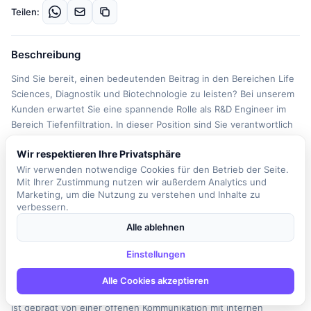
Teilen:
Beschreibung
Sind Sie bereit, einen bedeutenden Beitrag in den Bereichen Life
Sciences, Diagnostik und Biotechnologie zu leisten? Bei unserem
Kunden erwartet Sie eine spannende Rolle als R&D Engineer im
Bereich Tiefenfiltration. In dieser Position sind Sie verantwortlich
für die Planung und Durchführung von Forschungs- und
Wir respektieren Ihre Privatsphäre
Entwicklungsarbeiten, die entscheidend zur Produktentwicklung
Wir verwenden notwendige Cookies für den Betrieb der Seite.
und -optimierung beitragen. Sie arbeiten eng mit einem
Mit Ihrer Zustimmung nutzen wir außerdem Analytics und
engagierten Team zusammen, das sich der Entwicklung
Marketing, um die Nutzung zu verstehen und Inhalte zu
innovativer Lösungen für die menschliche Gesundheit widmet.
verbessern.
Ihre Aufgaben umfassen das experimentelle Design, die
Alle ablehnen
Generierung zuverlässiger Daten sowie die Planung und
Durchführung von Labor- und Pilotversuchen. Dabei stellen Sie
Einstellungen
sicher, dass neue Ideen effizient vom Konzept bis zur Produktion
vorankommen. Sie unterstützen auch Produktionsversuche und
Alle Cookies akzeptieren
sind aktiv an Entwicklungsaktivitäten beteiligt. Ihr Arbeitsumfeld
ist geprägt von einer offenen Kommunikation mit internen