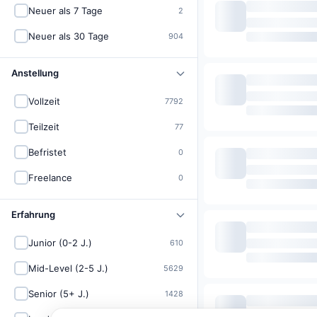
Neuer als 7 Tage
2
Neuer als 30 Tage
904
Anstellung
Vollzeit
7792
Teilzeit
77
Befristet
0
Freelance
0
Erfahrung
Junior (0-2 J.)
610
Mid-Level (2-5 J.)
5629
Senior (5+ J.)
1428