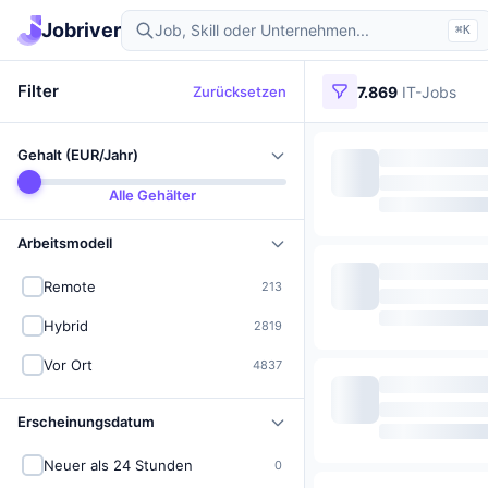
Jobriver
⌘K
Filter
Zurücksetzen
7.869
IT-Jobs
Gehalt (EUR/Jahr)
Alle Gehälter
Arbeitsmodell
Remote
213
Hybrid
2819
Vor Ort
4837
Erscheinungsdatum
Neuer als 24 Stunden
0