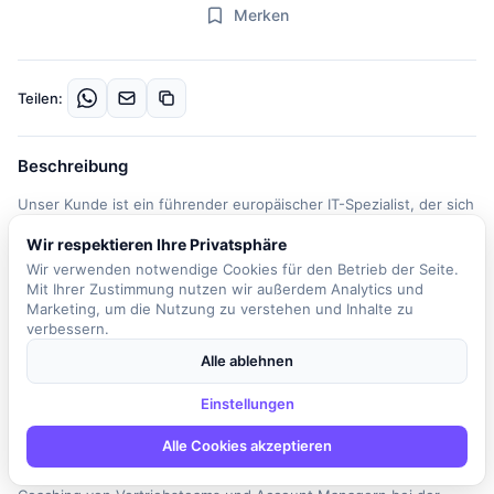
Merken
Teilen:
Beschreibung
Unser Kunde ist ein führender europäischer IT-Spezialist, der sich
auf Netzwerke, Cybersicherheit und Cloud-Lösungen
Wir respektieren Ihre Privatsphäre
konzentriert. Das Unternehmen trägt aktiv zu einem sicheren und
Wir verwenden notwendige Cookies für den Betrieb der Seite.
zuverlässigen digitalen Fundament bei und ermöglicht eine
Mit Ihrer Zustimmung nutzen wir außerdem Analytics und
sichere digitale Transformation. In dieser Schlüsselposition als
Marketing, um die Nutzung zu verstehen und Inhalte zu
Sales Director sind Sie für die Leitung und Weiterentwicklung der
verbessern.
lokalen Vertriebsorganisation verantwortlich. Sie steuern
Alle ablehnen
gruppenweite Cross-Selling-Aktivitäten und übernehmen die
Verantwortung für Key Accounts, einschließlich der Koordination
Einstellungen
von Ausschreibungen, Angeboten und Vertragsverhandlungen.
Alle Cookies akzeptieren
Ihre Aufgaben umfassen die Erstellung und Steuerung
kommerzieller Angebote sowie die Unterstützung und das