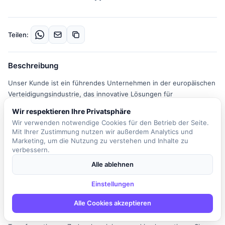
Teilen:
Beschreibung
Unser Kunde ist ein führendes Unternehmen in der europäischen
Verteidigungsindustrie, das innovative Lösungen für
Verteidigungs- und Sicherheitsanwendungen entwickelt. Im
Wir respektieren Ihre Privatsphäre
Rahmen einer geplanten Migration auf S/4 HANA suchen wir
Wir verwenden notwendige Cookies für den Betrieb der Seite.
einen SAP Application Manager für die Module MM
Mit Ihrer Zustimmung nutzen wir außerdem Analytics und
(Materialwirtschaft) und QM (Qualitätsmanagement). In dieser
Marketing, um die Nutzung zu verstehen und Inhalte zu
Rolle sind Sie verantwortlich für die Betreuung, Weiterentwicklung
verbessern.
und Optimierung der SAP-Module in einem dynamischen Umfeld.
Alle ablehnen
Zu Ihren Aufgaben gehört die fachliche Steuerung der
Implementierungspartner im S/4 HANA-Projekt sowie die
Einstellungen
Koordination von externen Dienstleistern. Sie planen, steuern und
Alle Cookies akzeptieren
setzen anspruchsvolle IT-Anforderungen in der SAP-
Systemlandschaft um, insbesondere im Rahmen von S/4HANA-