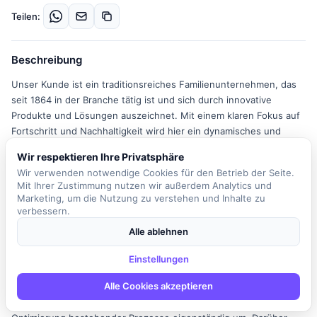
Teilen:
Beschreibung
Unser Kunde ist ein traditionsreiches Familienunternehmen, das
seit 1864 in der Branche tätig ist und sich durch innovative
Produkte und Lösungen auszeichnet. Mit einem klaren Fokus auf
Fortschritt und Nachhaltigkeit wird hier ein dynamisches und
motiviertes Arbeitsumfeld geboten, in dem die Mitarbeiter aktiv
Wir respektieren Ihre Privatsphäre
zur Weiterentwicklung des Unternehmens beitragen können. In
Wir verwenden notwendige Cookies für den Betrieb der Seite.
der Abteilung IT im Bereich Zentrale Dienste suchen wir zum
Mit Ihrer Zustimmung nutzen wir außerdem Analytics und
nächstmöglichen Zeitpunkt einen SAP-Spezialisten (m/w/d). In
Marketing, um die Nutzung zu verstehen und Inhalte zu
dieser Rolle sind Sie verantwortlich für die Einrichtung von
verbessern.
Berechtigungen und Benutzerrollen in SAP S/4 HANA sowie für
Alle ablehnen
die Systemkonfiguration. Zu Ihren Aufgaben gehört das
Einspielen von Patches und System-Updates sowie die
Einstellungen
Implementierung von Zusatzlösungen. Sie führen SAP-
Alle Cookies akzeptieren
Customizing mit Schwerpunkt auf Materialwirtschaft und Vertrieb
durch und setzen SAP-Programmierungen zur Anpassung und