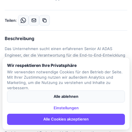
Teilen:
Beschreibung
Das Unternehmen sucht einen erfahrenen Senior AI ADAS
Engineer, der die Verantwortung für die End-to-End-Entwicklung
von KI-basierten ADAS-Funktionen in verschiedenen Märkten und
Wir respektieren Ihre Privatsphäre
für unterschiedliche Einsatzszenarien übernimmt. In dieser Rolle
Wir verwenden notwendige Cookies für den Betrieb der Seite.
werden Sie maßgeblich an der Gestaltung und Bereitstellung von
Mit Ihrer Zustimmung nutzen wir außerdem Analytics und
ADAS KI-Modellen beteiligt sein, die unter anderem
Marketing, um die Nutzung zu verstehen und Inhalte zu
Objekterkennung, Verhaltensvorhersage und Trajektorienplanung
verbessern.
umfassen. Ihr Aufgabenbereich erstreckt sich von der
Alle ablehnen
Datenanalyse und dem Modellentwurf bis hin zur Bereitstellung
der Modelle für die Serienproduktion. Darüber hinaus sind Sie für
Einstellungen
die technische Ausrichtung des ADAS KI-Stacks verantwortlich,
Alle Cookies akzeptieren
einschließlich der Architektur und Schnittstellen zu Fahrzeug-
und Simulationssystemen. Sie werden vollständige Trainings-,