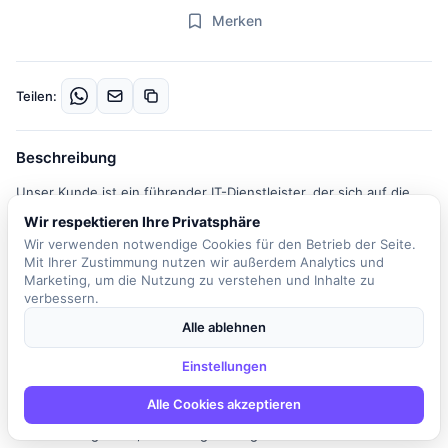
Merken
Teilen:
Beschreibung
Unser Kunde ist ein führender IT-Dienstleister, der sich auf die
Beratung im Bereich SAP spezialisiert hat. In dieser Rolle als
Wir respektieren Ihre Privatsphäre
Senior Consultant für SAP MM und SAP Ariba übernimmst du eine
Wir verwenden notwendige Cookies für den Betrieb der Seite.
zentrale Verantwortung für die Konzeption, Entwicklung und
Mit Ihrer Zustimmung nutzen wir außerdem Analytics und
Beratung von Anwendungen im Bereich Materialmanagement und
Marketing, um die Nutzung zu verstehen und Inhalte zu
verbessern.
den zugehörigen Lösungen. Du analysierst und modellierst
Geschäftsprozesse sowie Systemkomponenten, um
Alle ablehnen
maßgeschneiderte Lösungen für die Kunden zu entwickeln.
Einstellungen
Zudem unterstützt du aktiv Migrations- und
Transformationsprojekte, insbesondere im Kontext von S/4HANA,
Alle Cookies akzeptieren
Cloud-Lösungen und Fiori-Apps. Dein Arbeitsalltag ist
abwechslungsreich, da du eng mit angrenzenden Modulen und