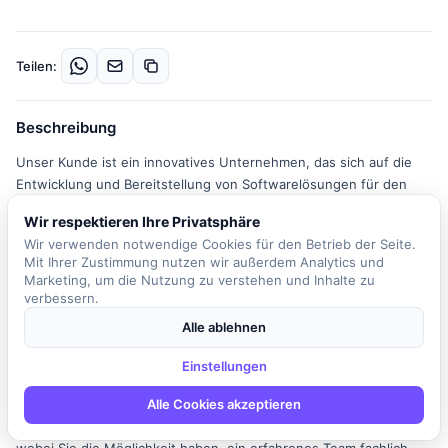
Teilen:
Beschreibung
Unser Kunde ist ein innovatives Unternehmen, das sich auf die
Entwicklung und Bereitstellung von Softwarelösungen für den
Versicherungsmarkt spezialisiert hat. In dieser
Wir respektieren Ihre Privatsphäre
verantwortungsvollen Rolle als Senior Manager IT Infrastructure &
Wir verwenden notwendige Cookies für den Betrieb der Seite.
Technology sind Sie maßgeblich an der Gestaltung und
Mit Ihrer Zustimmung nutzen wir außerdem Analytics und
Entwicklung eines leistungsstarken Portfolios im Bereich IT-
Marketing, um die Nutzung zu verstehen und Inhalte zu
Infrastruktur und Technologie beteiligt. Ihre Hauptaufgaben
verbessern.
umfassen die strategische Ausrichtung und operative
Alle ablehnen
Verantwortung für Ihr Team sowie die Entwicklung von
Angeboten, die auf die Bedürfnisse der Kunden zugeschnitten
Einstellungen
sind. Sie werden eng mit Kunden zusammenarbeiten, um deren
IT-Strategien zu optimieren und dabei als strategischer Partner
Alle Cookies akzeptieren
agieren. Das Arbeitsumfeld ist dynamisch und teamorientiert,