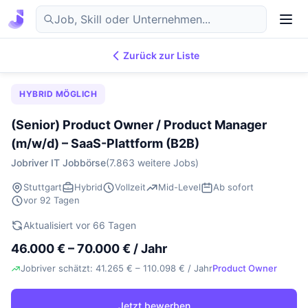
Zurück zur Liste
7.869
IT-Jobs
DE
HYBRID MÖGLICH
(Senior) Product Owner / Product Manager
(m/w/d) – SaaS-Plattform (B2B)
Jobriver IT Jobbörse
(7.863 weitere Jobs)
Stuttgart
Hybrid
Vollzeit
Mid-Level
Ab sofort
vor 92 Tagen
Aktualisiert vor 66 Tagen
46.000 € – 70.000 € / Jahr
Jobriver schätzt: 41.265 € – 110.098 € / Jahr
Product Owner
Jetzt bewerben