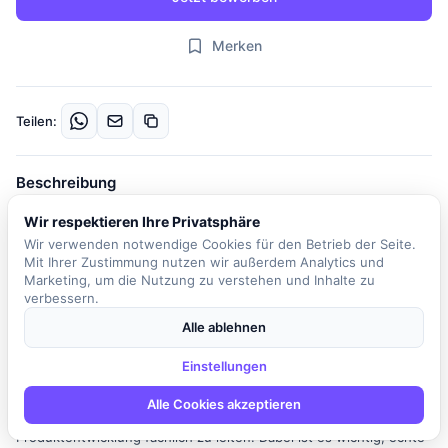
Merken
Teilen:
Beschreibung
In dieser spannenden Position übernimmst du die Verantwortung
Wir respektieren Ihre Privatsphäre
für eine B2B-SaaS-Plattform und gestaltest das Produkt von der
Wir verwenden notwendige Cookies für den Betrieb der Seite.
ersten Idee bis zur erfolgreichen Markteinführung. Du arbeitest
Mit Ihrer Zustimmung nutzen wir außerdem Analytics und
Marketing, um die Nutzung zu verstehen und Inhalte zu
eng mit verschiedenen Abteilungen wie Entwicklung, Vertrieb und
verbessern.
Management zusammen, um sicherzustellen, dass aus
innovativen Ideen ein erfolgreiches Produkt entsteht. Deine
Alle ablehnen
Aufgaben umfassen die Entwicklung einer klaren
Einstellungen
Produktstrategie, die auf Marktanalysen, Kundenfeedback und
Unternehmenszielen basiert. Du bist dafür verantwortlich, eine
Alle Cookies akzeptieren
fokussierte und realistische Roadmap zu erstellen und die
Produktentwicklung fachlich zu leiten. Dabei ist es wichtig, echte