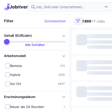
Jobriver
⌘K
Filter
Zurücksetzen
7.869
IT-Jobs
Gehalt (EUR/Jahr)
Alle Gehälter
Arbeitsmodell
Remote
213
Hybrid
2819
Vor Ort
4837
Erscheinungsdatum
Neuer als 24 Stunden
1