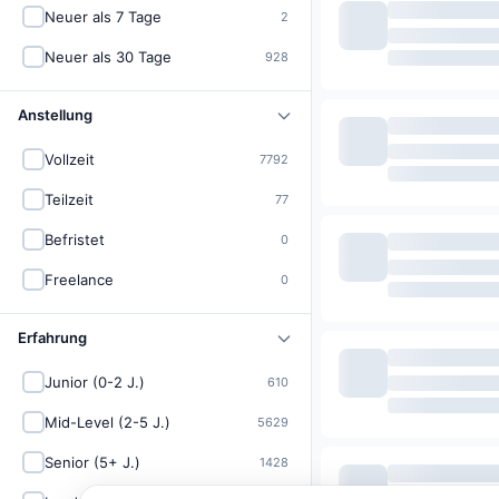
Neuer als 7 Tage
2
Neuer als 30 Tage
928
Anstellung
Vollzeit
7792
Teilzeit
77
Befristet
0
Freelance
0
Erfahrung
Junior (0-2 J.)
610
Mid-Level (2-5 J.)
5629
Senior (5+ J.)
1428