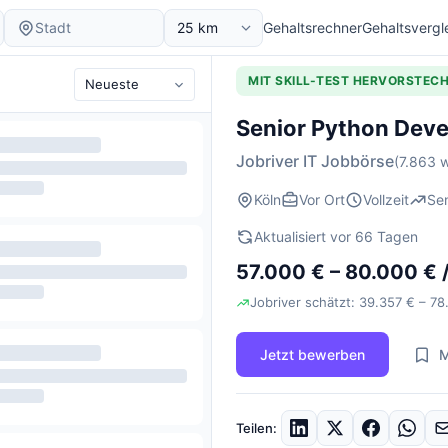
Gehaltsrechner
Gehaltsvergl
MIT SKILL-TEST HERVORSTEC
Senior Python Deve
Jobriver IT Jobbörse
(7.863 w
Köln
Vor Ort
Vollzeit
Sen
Aktualisiert vor 66 Tagen
57.000 € – 80.000 € /
Jobriver schätzt: 39.357 € – 78
Jetzt bewerben
M
Teilen: