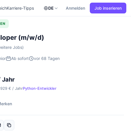
eich
Karriere-Tipps
DE
Anmelden
Job inserieren
HEN
loper (m/w/d)
eitere Jobs)
ior
Ab sofort
vor 68 Tagen
 Jahr
.929 € / Jahr
Python-Entwickler
erken