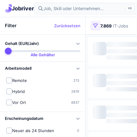
Jobriver
⌘K
Filter
Zurücksetzen
7.869
IT-Jobs
Gehalt (EUR/Jahr)
Alle Gehälter
Arbeitsmodell
Remote
213
Hybrid
2819
Vor Ort
4837
Erscheinungsdatum
Neuer als 24 Stunden
0