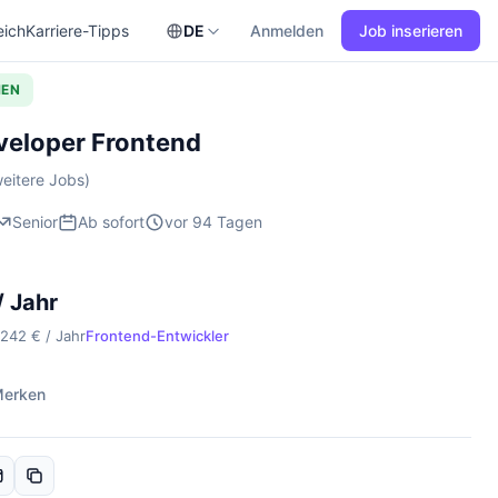
eich
Karriere-Tipps
DE
Anmelden
Job inserieren
HEN
veloper Frontend
eitere Jobs)
Senior
Ab sofort
vor 94 Tagen
/ Jahr
.242 € / Jahr
Frontend-Entwickler
erken