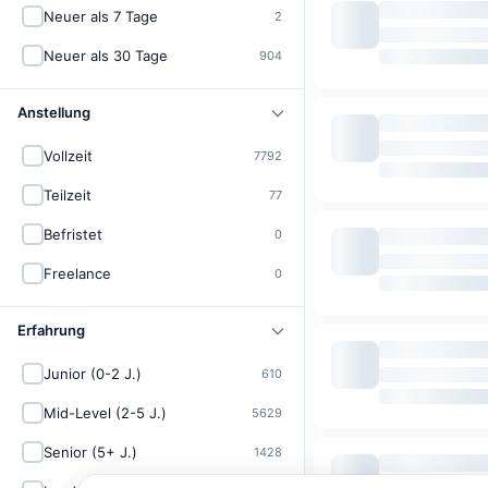
Neuer als 7 Tage
2
Neuer als 30 Tage
904
Anstellung
Vollzeit
7792
Teilzeit
77
Befristet
0
Freelance
0
Erfahrung
Junior (0-2 J.)
610
Mid-Level (2-5 J.)
5629
Senior (5+ J.)
1428