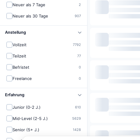
Neuer als 7 Tage
2
Neuer als 30 Tage
907
Anstellung
Vollzeit
7792
Teilzeit
77
Befristet
0
Freelance
0
Erfahrung
Junior (0-2 J.)
610
Mid-Level (2-5 J.)
5629
Senior (5+ J.)
1428