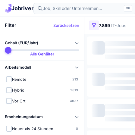
Jobriver
⌘K
Filter
Zurücksetzen
7.869
IT-Jobs
Gehalt (EUR/Jahr)
Alle Gehälter
Arbeitsmodell
Remote
213
Hybrid
2819
Vor Ort
4837
Erscheinungsdatum
Neuer als 24 Stunden
0