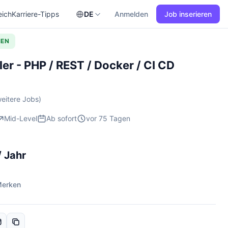
eich
Karriere-Tipps
DE
Anmelden
Job inserieren
HEN
r - PHP / REST / Docker / CI CD
eitere Jobs)
Mid-Level
Ab sofort
vor 75 Tagen
/ Jahr
erken