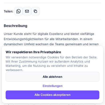
Teilen:
Beschreibung
Unser Kunde steht für digitale Exzellenz und bietet vielfältige
Entwicklungsmöglichkeiten für alle Mitarbeitenden. In einem
dynamischen Umfeld wachsen die Teams gemeinsam und lernen
voneinander, indem sie an anspruchsvollen Projekten arbeiten
Wir respektieren Ihre Privatsphäre
und interdisziplinäre Ansätze verfolgen. Der Fokus liegt auf der IT
Wir verwenden notwendige Cookies für den Betrieb der Seite.
und dem Erfolg der Kunden. Als Treiber der KI-Transformation
Mit Ihrer Zustimmung nutzen wir außerdem Analytics und
verbindet das Unternehmen Mut zur Veränderung mit
Marketing, um die Nutzung zu verstehen und Inhalte zu
technologischer Expertise und zukunftsfähigen Strategien. Die
verbessern.
Rolle des Software Engineers umfasst die technische Konzeption,
Alle ablehnen
Entwicklung und Implementierung von Software-Anwendungen in
einem agilen Projektumfeld. Zu den täglichen Aufgaben gehört
Einstellungen
die Entwicklung hochwertiger, robuster und skalierbarer
Alle Cookies akzeptieren
Softwarelösungen unter Verwendung von Golang. Darüber hinaus
dokumentieren Sie die fachlichen und technischen