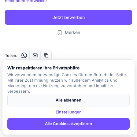
Embedded-Entwickler
Jetzt bewerben
Merken
Teilen:
Wir respektieren Ihre Privatsphäre
Beschreibung
Wir verwenden notwendige Cookies für den Betrieb der Seite.
Mit Ihrer Zustimmung nutzen wir außerdem Analytics und
Werde Teil eines dynamischen Teams, das sich leidenschaftlich
Marketing, um die Nutzung zu verstehen und Inhalte zu
verbessern.
der Entwicklung von Software für embedded Systeme widmet. In
dieser Rolle wirst du an der Entwicklung leistungsstarker
Alle ablehnen
Software für den Embedded Markt arbeiten und unser Team bei
der Neu- und Weiterentwicklung unserer effizienten und
Einstellungen
marktbekannten Produkte unterstützen. Deine Aufgaben
Alle Cookies akzeptieren
umfassen die Review, Pflege und Optimierung der vorhandenen
Codebasis sowie die Anpassung unserer Software an