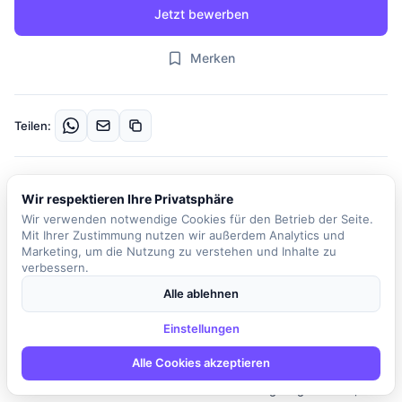
Jetzt bewerben
Merken
Teilen:
Beschreibung
Wir respektieren Ihre Privatsphäre
Unser Kunde ist ein führendes Unternehmen in der
Wir verwenden notwendige Cookies für den Betrieb der Seite.
Medizintechnik, das sich auf die Entwicklung und Herstellung
Mit Ihrer Zustimmung nutzen wir außerdem Analytics und
innovativer Komponentenlösungen für die Röntgenbildgebung
Marketing, um die Nutzung zu verstehen und Inhalte zu
verbessern.
spezialisiert hat. Für den Bereich Forschung und Entwicklung
suchen wir ab sofort einen Softwareentwickler Embedded C/C++
Alle ablehnen
(Linux) (m/w/d) in der Produktentwicklung. In dieser Rolle sind Sie
Einstellungen
verantwortlich für die Programmierung von Detektor-, Embedded-
und Anwendungssoftware sowie die Entwicklung neuer
Alle Cookies akzeptieren
Produktsoftware für Test- und Betriebsunterstützung. Sie
werden in alle Phasen der Produktentwicklung eingebunden, von