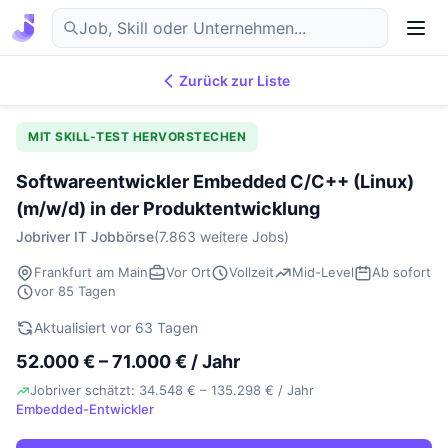
Zurück zur Liste
7.870
IT-Jobs
DE
MIT SKILL-TEST HERVORSTECHEN
Softwareentwickler Embedded C/C++ (Linux)
(m/w/d) in der Produktentwicklung
Jobriver IT Jobbörse
(7.863 weitere Jobs)
Frankfurt am Main
Vor Ort
Vollzeit
Mid-Level
Ab sofort
vor 85 Tagen
Aktualisiert vor 63 Tagen
52.000 € – 71.000 € / Jahr
Jobriver schätzt: 34.548 € – 135.298 € / Jahr
Embedded-Entwickler