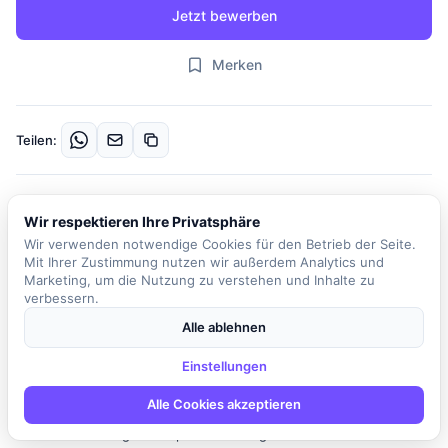
Jetzt bewerben
Merken
Teilen:
Beschreibung
Wir respektieren Ihre Privatsphäre
Unser Kunde ist ein führender IT-Dienstleister in Europa, der
Wir verwenden notwendige Cookies für den Betrieb der Seite.
zukunftsfähige IT-Architekturen gestaltet. In dieser spannenden
Mit Ihrer Zustimmung nutzen wir außerdem Analytics und
Rolle als Softwareentwickler für Microservice Frontend sind Sie
Marketing, um die Nutzung zu verstehen und Inhalte zu
verbessern.
Teil eines dynamischen Teams, das moderne und performante
Frontend-Architekturen entwickelt. Ihre Hauptaufgabe besteht
Alle ablehnen
darin, maßgeschneiderte Webanwendungen für diverse
Einstellungen
Kundenprojekte zu entwerfen und zu implementieren. Dabei
arbeiten Sie mit Technologien wie Next.js, React und TypeScript
Alle Cookies akzeptieren
und optimieren bestehende Services. Sie sind verantwortlich für
die Strukturierung und Implementierung wiederverwendbarer UI-