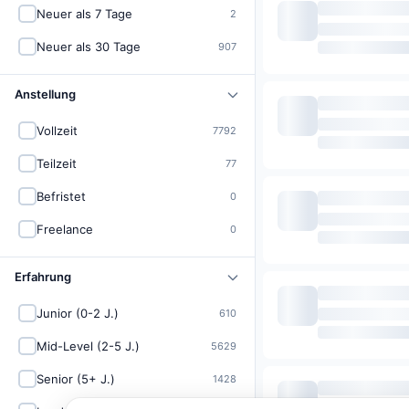
Neuer als 7 Tage
2
Neuer als 30 Tage
907
Anstellung
Vollzeit
7792
Teilzeit
77
Befristet
0
Freelance
0
Erfahrung
Junior (0-2 J.)
610
Mid-Level (2-5 J.)
5629
Senior (5+ J.)
1428