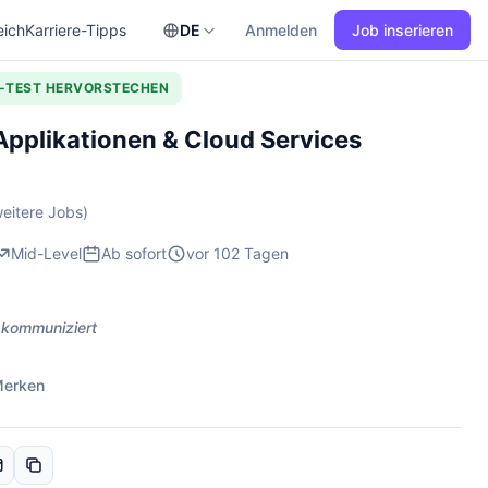
eich
Karriere-Tipps
DE
Anmelden
Job inserieren
L-TEST HERVORSTECHEN
Applikationen & Cloud Services
eitere Jobs)
Mid-Level
Ab sofort
vor 102 Tagen
 kommuniziert
erken