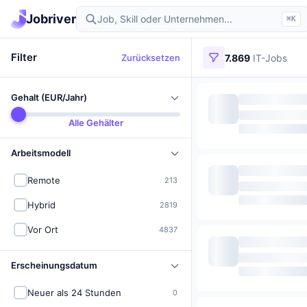
Jobriver
⌘K
Filter
Zurücksetzen
7.869
IT-Jobs
Gehalt (EUR/Jahr)
Alle Gehälter
Arbeitsmodell
Remote
213
Hybrid
2819
Vor Ort
4837
Erscheinungsdatum
Neuer als 24 Stunden
0