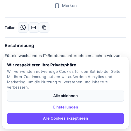
Merken
Teilen:
Beschreibung
Für ein wachsendes IT-Beratungsunternehmen suchen wir zum
nächstmöglichen Zeitpunkt einen Systemadministrator | IT-
Wir respektieren Ihre Privatsphäre
Administrator (m/w/d) in Vollzeit. In dieser spannenden Rolle sind
Wir verwenden notwendige Cookies für den Betrieb der Seite.
Sie verantwortlich für den 2nd und 3rd Level-Support, welcher
Mit Ihrer Zustimmung nutzen wir außerdem Analytics und
zumeist vor Ort bei unseren Kunden stattfindet. Zu Ihren
Marketing, um die Nutzung zu verstehen und Inhalte zu
verbessern.
Aufgaben gehören die Installation, Konfiguration und
Administration von Servern, Netzwerken und Arbeitsstationen.
Alle ablehnen
Sie überwachen die Systemleistung und -verfügbarkeit,
identifizieren und beheben technische Probleme und
Einstellungen
unterstützen die Mitarbeiter des Kunden bei IT-Fragen. Als
Alle Cookies akzeptieren
direkter Ansprechpartner für alle IT-nahen Belange sind Sie
zudem für die Aktualisierung von Software und Betriebssystemen