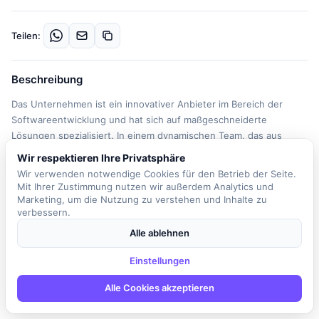
Teilen:
Beschreibung
Das Unternehmen ist ein innovativer Anbieter im Bereich der
Softwareentwicklung und hat sich auf maßgeschneiderte
Lösungen spezialisiert. In einem dynamischen Team, das aus
kreativen Köpfen und Technikbegeisterten besteht, erwartet Sie
Wir respektieren Ihre Privatsphäre
eine abwechslungsreiche und herausfordernde Tätigkeit. Als
Wir verwenden notwendige Cookies für den Betrieb der Seite.
Systemtester in der Automatisierungstechnik sind Sie
Mit Ihrer Zustimmung nutzen wir außerdem Analytics und
verantwortlich für die Sicherstellung des stabilen Betriebs von
Marketing, um die Nutzung zu verstehen und Inhalte zu
verbessern.
TPS-SIMATIC-Anlagen. Zu Ihren täglichen Aufgaben gehört die
Fehlersuche bei Hardware, Netzwerken und Systemen, das
Alle ablehnen
Beheben von Störungen sowie der Austausch defekter
Komponenten. Sie führen Neu- und Erweiterungseinbauten von
Einstellungen
Baugruppen durch und vernetzen die Testsysteme im Link-
Alle Cookies akzeptieren
Labornetz. Darüber hinaus sind Sie für die Durchführung von
Firmwaretests an S7-Kommunikationsbaugruppen zuständig und