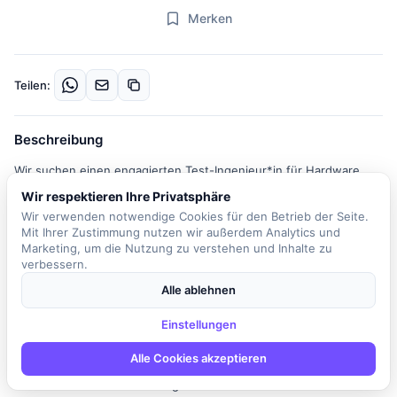
Merken
Teilen:
Beschreibung
Wir suchen einen engagierten Test-Ingenieur*in für Hardware,
Software und Portale, der unser Team in Hamburg verstärkt. In
Wir respektieren Ihre Privatsphäre
dieser Schlüsselposition sind Sie verantwortlich für die
Wir verwenden notwendige Cookies für den Betrieb der Seite.
Qualitätssicherung unserer Produkte über den gesamten
Mit Ihrer Zustimmung nutzen wir außerdem Analytics und
Lebenszyklus. Ihre Hauptaufgaben umfassen das gezielte
Marketing, um die Nutzung zu verstehen und Inhalte zu
verbessern.
manuelle Testing von Funktionserweiterungen, Bugfixes und
Firmware-Updates. Zudem führen Sie Releasetests durch und
Alle ablehnen
sind aktiv am strategischen Aufbau sowie der Wartung einer
Einstellungen
skalierbaren, automatisierten Test-Infrastruktur beteiligt. Dies
trägt zur Erhöhung der Testtiefe und zur Reduzierung des
Alle Cookies akzeptieren
manuellen Testaufwands bei. Sie identifizieren und
dokumentieren Software-Bugs sowie Hardware-Fehlfunktionen