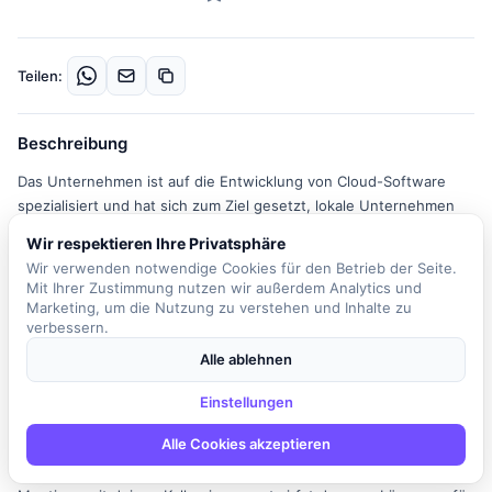
Teilen:
Beschreibung
Das Unternehmen ist auf die Entwicklung von Cloud-Software
spezialisiert und hat sich zum Ziel gesetzt, lokale Unternehmen
wie Friseursalons, Tattoostudios und Praxen durch digitale
Wir respektieren Ihre Privatsphäre
Lösungen erfolgreicher zu machen. In dieser spannenden Rolle
Wir verwenden notwendige Cookies für den Betrieb der Seite.
arbeitest du gemeinsam im Team an der Entwicklung neuer
Mit Ihrer Zustimmung nutzen wir außerdem Analytics und
Features, die von Zahlungsmöglichkeiten über Bondrucker bis hin
Marketing, um die Nutzung zu verstehen und Inhalte zu
zur Online-Terminbuchung reichen. Deine Kreativität und
verbessern.
technisches Wissen sind gefragt, um innovative Lösungen zu
Alle ablehnen
schaffen, die den Bedürfnissen der Kunden gerecht werden.
Dabei ist es wichtig, dass du nicht nur Konzepte umsetzt,
Einstellungen
sondern aktiv an deren Entwicklung mitwirkst. Unit-Testing,
Alle Cookies akzeptieren
Clean-Code-Prinzipien und Design Patterns sind für die
Erweiterbarkeit der Plattform unerlässlich. In regelmäßigen