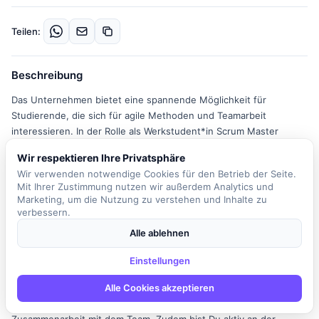
Teilen:
Beschreibung
Das Unternehmen bietet eine spannende Möglichkeit für
Studierende, die sich für agile Methoden und Teamarbeit
interessieren. In der Rolle als Werkstudent*in Scrum Master
übernimmst Du die Verantwortung für ein agiles Team, das an der
Wir respektieren Ihre Privatsphäre
grundlegenden Basis-Software eines zentralen Leitrechners
Wir verwenden notwendige Cookies für den Betrieb der Seite.
arbeitet. Diese Software ist entscheidend für die Funktionalität
Mit Ihrer Zustimmung nutzen wir außerdem Analytics und
und Zuverlässigkeit zukünftiger Fahrzeugfunktionen. Deine
Marketing, um die Nutzung zu verstehen und Inhalte zu
Hauptaufgabe besteht darin, die Organisation und
verbessern.
Zusammenarbeit innerhalb des Teams zu fördern und
Alle ablehnen
kontinuierliche Verbesserungsprozesse zu unterstützen. Du bist
der Servant Leader des Teams, der die Selbstorganisation fördert
Einstellungen
und die Umsetzung des Scrum-Frameworks sicherstellt. Du
moderierst alle Scrum-Events, coachst das Team in agilen
Alle Cookies akzeptieren
Prinzipien und unterstützt den Product Owner bei der