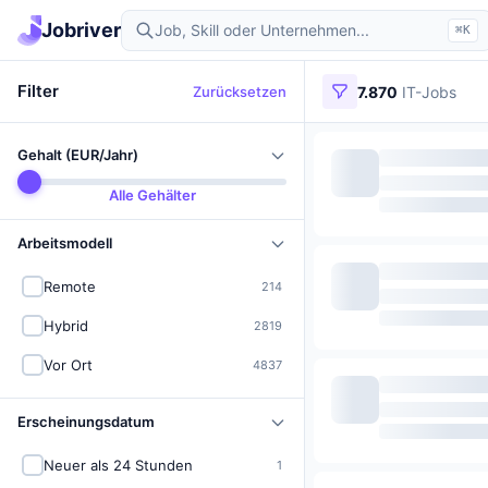
Jobriver
⌘K
Filter
Zurücksetzen
7.870
IT-Jobs
Gehalt (EUR/Jahr)
Alle Gehälter
Arbeitsmodell
Remote
214
Hybrid
2819
Vor Ort
4837
Erscheinungsdatum
Neuer als 24 Stunden
1