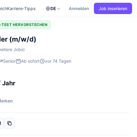
eich
Karriere-Tipps
DE
Anmelden
Job inserieren
L-TEST HERVORSTECHEN
ler (m/w/d)
eitere Jobs)
Senior
Ab sofort
vor 74 Tagen
 Jahr
erken