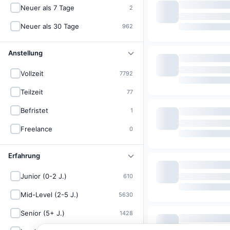
Neuer als 7 Tage
2
Neuer als 30 Tage
962
Anstellung
Vollzeit
7792
Teilzeit
77
Befristet
1
Freelance
0
Erfahrung
Junior (0-2 J.)
610
Mid-Level (2-5 J.)
5630
Senior (5+ J.)
1428