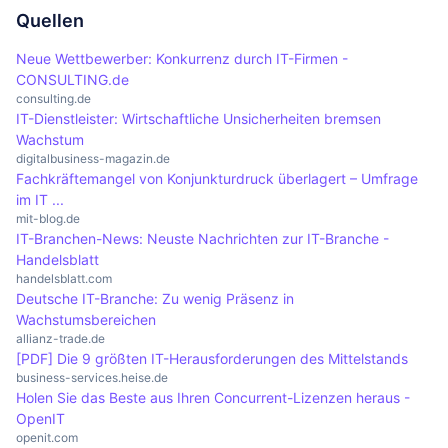
Lizenzbedingungen genau verstehen und
Lizenzbedingungen. Unternehmen sollten auch
eine Analyse der aktuellen Nutzung und der
Quellen
einhalten, um rechtliche Probleme zu vermeiden.
ihre Lizenzstrategien regelmäßig überprüfen und
Lizenzbedürfnisse durchführen. Danach kann es
Neue Wettbewerber: Konkurrenz durch IT-Firmen -
anpassen, um sicherzustellen, dass sie nicht für
mit dem Softwareanbieter sprechen, um die
CONSULTING.de
ungenutzte Lizenzen zahlen. Eine klare
Bedingungen für den Wechsel zu verhandeln. Es
consulting.de
IT-Dienstleister: Wirtschaftliche Unsicherheiten bremsen
Dokumentation der Lizenznutzung und der
ist wichtig, die Mitarbeiter über die Änderungen
Wachstum
aktiven Nutzer kann ebenfalls hilfreich sein.
zu informieren und sicherzustellen, dass
digitalbusiness-magazin.de
Fachkräftemangel von Konjunkturdruck überlagert – Umfrage
geeignete Metering-Software implementiert wird,
im IT ...
um die Nutzung zu überwachen und zu verwalten.
mit-blog.de
IT-Branchen-News: Neuste Nachrichten zur IT-Branche -
Handelsblatt
handelsblatt.com
Deutsche IT-Branche: Zu wenig Präsenz in
Wachstumsbereichen
allianz-trade.de
[PDF] Die 9 größten IT-Herausforderungen des Mittelstands
business-services.heise.de
Holen Sie das Beste aus Ihren Concurrent-Lizenzen heraus -
OpenIT
openit.com