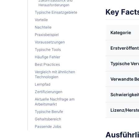
Zukunftsausblick und
Herausforderungen
Key Fact
Typische Einsatzgebiete
Vorteile
Nachteile
Kategorie
Praxisbeispiel
Voraussetzungen
Erstveröffen
Typische Tools
Häufige Fehler
Typische Ve
Best Practices
Vergleich mit ähnlichen
Technologien
Verwandte Be
Lernpfad
Zertifizierungen
Schwierigkei
Aktuelle Nachfrage am
Arbeitsmarkt
Lizenz/Herste
Typische Berufe
Gehaltsbereich
Passende Jobs
Ausführl