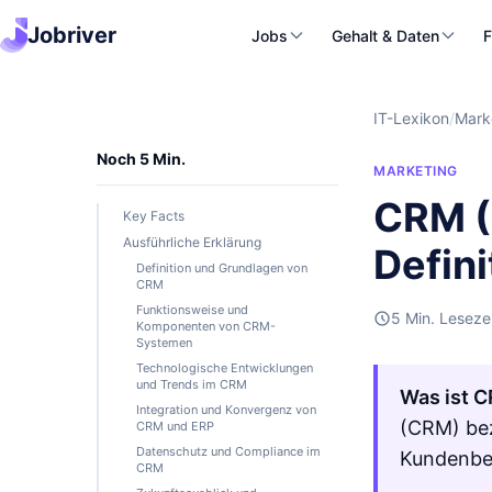
Jobriver
Jobs
Gehalt & Daten
F
IT-Lexikon
/
Mark
Noch 5 Min.
MARKETING
CRM (
Key Facts
Ausführliche Erklärung
Defin
Definition und Grundlagen von
CRM
Funktionsweise und
5 Min. Leseze
Komponenten von CRM-
Systemen
Technologische Entwicklungen
und Trends im CRM
Was ist 
Integration und Konvergenz von
(CRM) bez
CRM und ERP
Datenschutz und Compliance im
Kundenbe
CRM