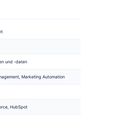
nt
en und -daten
anagement, Marketing Automation
force, HubSpot