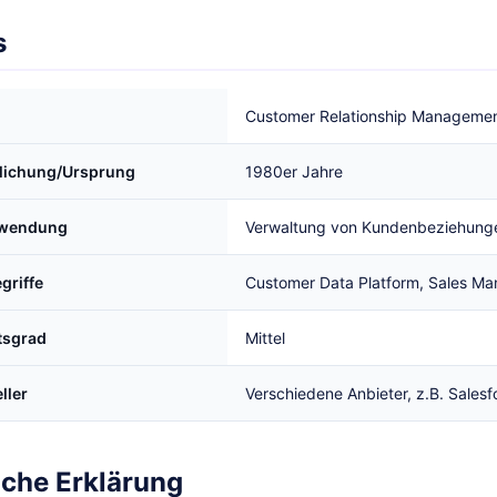
s
Customer Relationship Manageme
tlichung/Ursprung
1980er Jahre
rwendung
Verwaltung von Kundenbeziehung
griffe
Customer Data Platform, Sales M
tsgrad
Mittel
ller
Verschiedene Anbieter, z.B. Sales
iche Erklärung