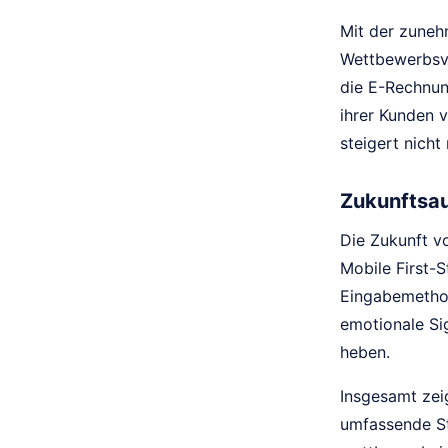
Mit der zune
Wettbewerbsvo
die E-Rechnun
ihrer Kunden 
steigert nich
Zukunftsau
Die Zukunft v
Mobile First-
Eingabemethod
emotionale Si
heben.
Insgesamt zei
umfassende Str