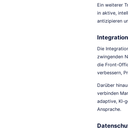
Ein weiterer T
in aktive, int
antizipieren 
Integratio
Die Integrati
zwingenden No
die Front-Off
verbessern, P
Darüber hinau
verbinden Mar
adaptive, KI-
Ansprache.
Datenschu