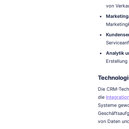
von Verka
Marketing
Marketing
Kundenser
Serviceanf
Analytik u
Erstellung
Technologi
Die CRM-Techno
die
Integratio
Systeme gewor
Geschäftsaufg
von Daten und