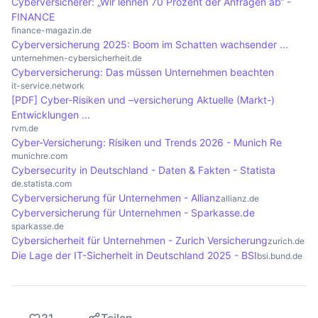
Cyberversicherer: „Wir lehnen 70 Prozent der Anfragen ab“ -
reduzieren.
spezifischen Anforderungen und Bedingungen der
FINANCE
Versicherer zu verstehen. Zudem empfiehlt es
finance-magazin.de
Cyberversicherung 2025: Boom im Schatten wachsender ...
sich, eine Risikoanalyse durchzuführen und
unternehmen-cybersicherheit.de
gegebenenfalls einen Experten zu Rate zu ziehen,
Cyberversicherung: Das müssen Unternehmen beachten
it-service.network
um die passende Versicherung zu wählen.
[PDF] Cyber-Risiken und –versicherung Aktuelle (Markt-)
Entwicklungen ...
rvm.de
Cyber-Versicherung: Risiken und Trends 2026 - Munich Re
munichre.com
Cybersecurity in Deutschland - Daten & Fakten - Statista
de.statista.com
Cyberversicherung für Unternehmen - Allianz
allianz.de
Cyberversicherung für Unternehmen - Sparkasse.de
sparkasse.de
Cybersicherheit für Unternehmen - Zurich Versicherung
zurich.de
Die Lage der IT-Sicherheit in Deutschland 2025 - BSI
bsi.bund.de