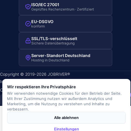
ISO/IEC 27001
Geprüftes Rechenzentrum · Zertifiziert
EU-DSGVO
konform
SSL/TLS-verschlüsselt
Sichere Datenübertragung
Server-Standort Deutschland
Hosting in Deutschland
Copyright © 2019-2026 JOBRIVER®
Impressum
·
Datenschutz
·
AGB
·
Nutzungsbedingungen
·
Wir respektieren Ihre Privatsphäre
Cookie-Richtlinie
·
Cookie-Einstellungen
Wir verwenden notwendige Cookies für den Betrieb der Seite.
SiSt
JR
Mit Ihrer Zustimmung nutzen wir außerdem Analytics und
Marketing, um die Nutzung zu verstehen und Inhalte zu
verbessern.
Alle ablehnen
Einstellungen