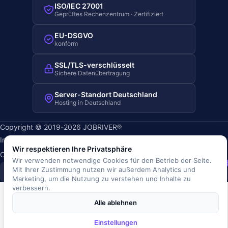
ISO/IEC 27001
Geprüftes Rechenzentrum · Zertifiziert
EU-DSGVO
konform
SSL/TLS-verschlüsselt
Sichere Datenübertragung
Server-Standort Deutschland
Hosting in Deutschland
Copyright © 2019-2026 JOBRIVER®
Impressum
·
Datenschutz
·
AGB
·
Nutzungsbedingungen
·
Wir respektieren Ihre Privatsphäre
Cookie-Richtlinie
·
Cookie-Einstellungen
Wir verwenden notwendige Cookies für den Betrieb der Seite.
SiSt
JR
Mit Ihrer Zustimmung nutzen wir außerdem Analytics und
Marketing, um die Nutzung zu verstehen und Inhalte zu
verbessern.
Alle ablehnen
Einstellungen