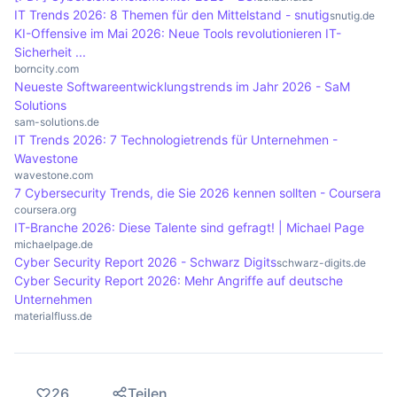
IT Trends 2026: 8 Themen für den Mittelstand - snutig
snutig.de
und Sicherheitsmaßnahmen zu optimieren.
Informationen. Zudem gibt es internationale
KI-Offensive im Mai 2026: Neue Tools revolutionieren IT-
Abkommen, die den rechtlichen Rahmen für die
Sicherheit ...
Verfolgung von Cyberkriminalität schaffen. Der
borncity.com
Neueste Softwareentwicklungstrends im Jahr 2026 - SaM
Austausch von Best Practices und Technologien
Solutions
ist entscheidend für eine effektive Bekämpfung.
sam-solutions.de
IT Trends 2026: 7 Technologietrends für Unternehmen -
Wavestone
wavestone.com
7 Cybersecurity Trends, die Sie 2026 kennen sollten - Coursera
coursera.org
IT-Branche 2026: Diese Talente sind gefragt! | Michael Page
michaelpage.de
Cyber Security Report 2026 - Schwarz Digits
schwarz-digits.de
Cyber Security Report 2026: Mehr Angriffe auf deutsche
Unternehmen
materialfluss.de
26
Teilen