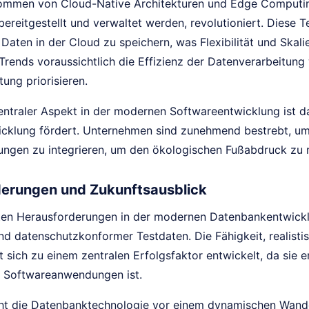
mmen von Cloud-Native Architekturen und Edge Computing
ereitgestellt und verwaltet werden, revolutioniert. Diese 
aten in der Cloud zu speichern, was Flexibilität und Skali
rends voraussichtlich die Effizienz der Datenverarbeitung 
ung priorisieren.
zentraler Aspekt in der modernen Softwareentwicklung ist d
cklung fördert. Unternehmen sind zunehmend bestrebt, umwe
ngen zu integrieren, um den ökologischen Fußabdruck zu 
erungen und Zukunftsausblick
ten Herausforderungen in der modernen Datenbankentwicklun
 und datenschutzkonformer Testdaten. Die Fähigkeit, realis
t sich zu einem zentralen Erfolgsfaktor entwickelt, da sie e
n Softwareanwendungen ist.
ht die Datenbanktechnologie vor einem dynamischen Wande