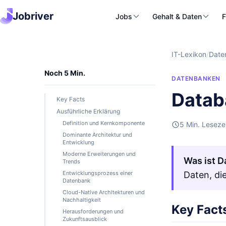
Jobriver
Jobs
Gehalt & Daten
F
IT-Lexikon
/
Date
Noch 5 Min.
DATENBANKEN
Datab
Key Facts
Ausführliche Erklärung
Definition und Kernkomponente
5 Min. Leseze
Dominante Architektur und
Entwicklung
Moderne Erweiterungen und
Was ist 
Trends
Entwicklungsprozess einer
Daten, d
Datenbank
Cloud-Native Architekturen und
Nachhaltigkeit
Key Fact
Herausforderungen und
Zukunftsausblick