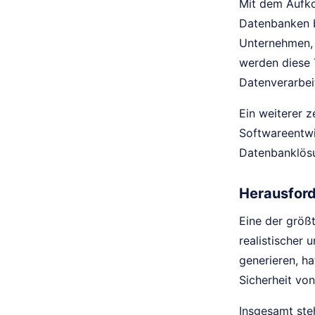
Mit dem Aufko
Datenbanken b
Unternehmen, D
werden diese T
Datenverarbeit
Ein weiterer 
Softwareentwi
Datenbanklösu
Herausford
Eine der größ
realistischer
generieren, ha
Sicherheit vo
Insgesamt ste