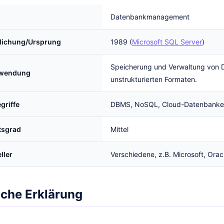
Datenbankmanagement
tlichung/Ursprung
1989 (
Microsoft SQL Server
)
Speicherung und Verwaltung von Da
rwendung
unstrukturierten Formaten.
griffe
DBMS, NoSQL, Cloud-Datenbanken
tsgrad
Mittel
ller
Verschiedene, z.B. Microsoft, Ora
iche Erklärung