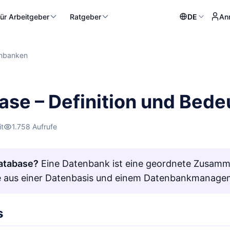
ür Arbeitgeber
Ratgeber
DE
An
nbanken
ase – Definition und Bed
it
1.758 Aufrufe
Database?
Eine Datenbank ist eine geordnete Zusamme
ie aus einer Datenbasis und einem Datenbankmanag
s