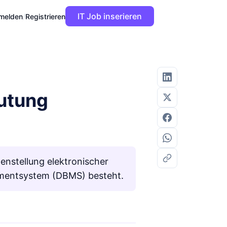
IT Job inserieren
melden
/
Registrieren
eutung
nstellung elektronischer
ementsystem (DBMS) besteht.