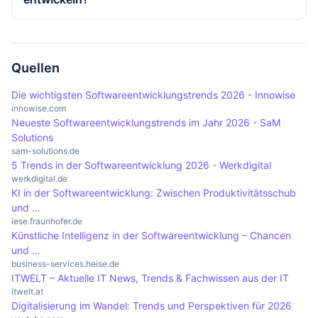
und zu beheben. Zudem ist Schulung des
Data Governance-Programm umfasst die
oder Branchen zugeschnitten sind. Im
Personals wichtig, um ein Bewusstsein für
Definition von Rollen, Verantwortlichkeiten und
Datenmanagement bieten sie höhere
Die Zukunft des Datenmanagements wird stark
Datenqualität zu schaffen.
Prozessen zur Datenverwaltung.
Zuverlässigkeit und bessere Ergebnisse bei
von der fortschreitenden Digitalisierung und dem
spezialisierten Aufgaben, da sie auf relevante
Einsatz von KI-Technologien geprägt sein.
Quellen
Daten und Fachterminologie trainiert sind. Diese
Innovative Ansätze wie Data Mesh und
Die wichtigsten Softwareentwicklungstrends 2026 - Innowise
Modelle sind besonders nützlich, um die Effizienz
verbesserte Governance-Modelle werden an
innowise.com
Neueste Softwareentwicklungstrends im Jahr 2026 - SaM
und Compliance in spezifischen
Bedeutung gewinnen. Zudem wird der Fokus auf
Solutions
Anwendungsfällen zu verbessern.
Datenschutz und nachhaltige Praktiken, wie Green
sam-solutions.de
IT, zunehmen, da Unternehmen zunehmend
5 Trends in der Softwareentwicklung 2026 - Werkdigital
werkdigital.de
Verantwortung für ihre Daten und deren
KI in der Softwareentwicklung: Zwischen Produktivitätsschub
Auswirkungen auf die Umwelt übernehmen.
und ...
iese.fraunhofer.de
Künstliche Intelligenz in der Softwareentwicklung – Chancen
und ...
business-services.heise.de
ITWELT – Aktuelle IT News, Trends & Fachwissen aus der IT
itwelt.at
Digitalisierung im Wandel: Trends und Perspektiven für 2026