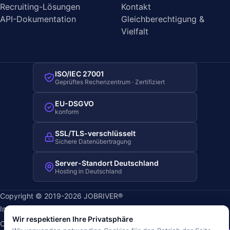
Recruiting-Lösungen
Kontakt
API-Dokumentation
Gleichberechtigung &
Vielfalt
ISO/IEC 27001
Geprüftes Rechenzentrum · Zertifiziert
EU-DSGVO
konform
SSL/TLS-verschlüsselt
Sichere Datenübertragung
Server-Standort Deutschland
Hosting in Deutschland
Copyright © 2019-2026 JOBRIVER®
Impressum
·
Datenschutz
·
AGB
·
Nutzungsbedingungen
·
Wir respektieren Ihre Privatsphäre
Cookie-Richtlinie
·
Cookie-Einstellungen