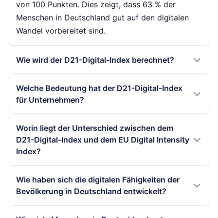
von 100 Punkten. Dies zeigt, dass 63 % der
Menschen in Deutschland gut auf den digitalen
Wandel vorbereitet sind.
Wie wird der D21-Digital-Index berechnet?
Der D21-Digital-Index wird durch die Analyse von
Welche Bedeutung hat der D21-Digital-Index
Umfragedaten erstellt, die verschiedene
für Unternehmen?
Dimensionen der digitalen Kompetenzen und der
Nutzung digitaler Technologien in der
Der D21-Digital-Index bietet Unternehmen
Worin liegt der Unterschied zwischen dem
Bevölkerung abdecken. Die Ergebnisse werden
wertvolle Einblicke in den Stand der digitalen
D21-Digital-Index und dem EU Digital Intensity
gewichtet und in einem Gesamtwert
Transformation in der Gesellschaft. Er zeigt auf,
Index?
zusammengefasst, der die Entwicklung der
wie gut die Bevölkerung auf digitale Technologien
Der D21-Digital-Index konzentriert sich auf die
digitalen Gesellschaft in Deutschland
vorbereitet ist, was für Unternehmen wichtig ist,
Wie haben sich die digitalen Fähigkeiten der
digitale Anpassungsfähigkeit und die
widerspiegelt.
um ihre Strategien zur Digitalisierung und zur
Bevölkerung in Deutschland entwickelt?
Kompetenzen der Bevölkerung in Deutschland,
Schulung ihrer Mitarbeiter anzupassen.
während der EU Digital Intensity Index die digitale
Die digitalen Fähigkeiten der Bevölkerung in