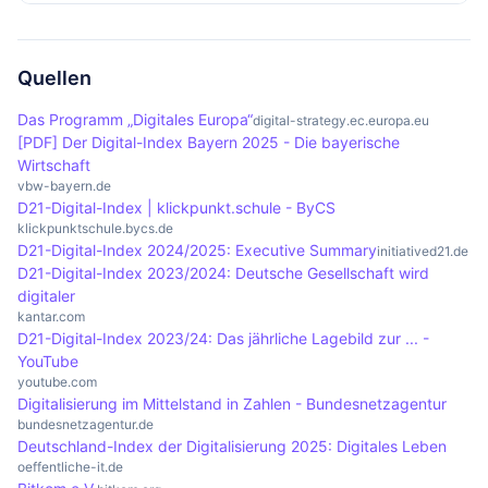
digitale Geschäftsmodelle entwickeln, um
Bevölkerung, regionale Unterschiede in der
Der D21-Digital-Index ist für die Politik von
wettbewerbsfähig zu bleiben und die Effizienz zu
Nutzung digitaler Technologien und die
großer Bedeutung, da er wichtige Daten über den
steigern.
Notwendigkeit, bestehende Geschäftsmodelle
Stand der Digitalisierung in der Gesellschaft
Quellen
anzupassen. Zudem gibt es Bedenken hinsichtlich
liefert. Diese Informationen können als Grundlage
Das Programm „Digitales Europa“
digital-strategy.ec.europa.eu
des Datenschutzes und der Auswirkungen von KI
für politische Entscheidungen und Strategien zur
[PDF] Der Digital-Index Bayern 2025 - Die bayerische
auf den Arbeitsmarkt.
Förderung der digitalen Transformation und zur
Wirtschaft
vbw-bayern.de
Verbesserung der digitalen Kompetenzen der
D21-Digital-Index | klickpunkt.schule - ByCS
Bevölkerung dienen.
klickpunktschule.bycs.de
D21-Digital-Index 2024/2025: Executive Summary
initiatived21.de
D21-Digital-Index 2023/2024: Deutsche Gesellschaft wird
digitaler
kantar.com
D21-Digital-Index 2023/24: Das jährliche Lagebild zur ... -
YouTube
youtube.com
Digitalisierung im Mittelstand in Zahlen - Bundesnetzagentur
bundesnetzagentur.de
Deutschland-Index der Digitalisierung 2025: Digitales Leben
oeffentliche-it.de