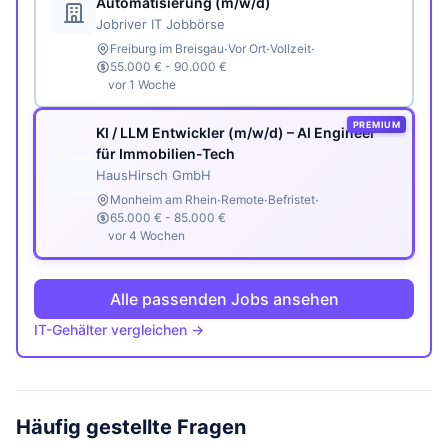
Automatisierung (m/w/d)
Jobriver IT Jobbörse
·
·
·
Freiburg im Breisgau
Vor Ort
Vollzeit
55.000 € - 90.000 €
vor 1 Woche
PREMIUM
KI / LLM Entwickler (m/w/d) – AI Engineer
für Immobilien-Tech
HausHirsch GmbH
·
·
·
Monheim am Rhein
Remote
Befristet
65.000 € - 85.000 €
vor 4 Wochen
Alle passenden Jobs ansehen
IT-Gehälter vergleichen →
Häufig gestellte Fragen