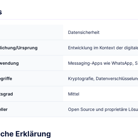
s
Datensicherheit
tlichung/Ursprung
Entwicklung im Kontext der digita
rwendung
Messaging-Apps wie WhatsApp, S
griffe
Kryptografie, Datenverschlüsselu
tsgrad
Mittel
ller
Open Source und proprietäre Lös
iche Erklärung