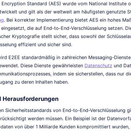
Encryption Standard (AES) wurde vom National Institute 
twickelt und gilt als der weltweit am häufigsten genutzte 
ng
. Bei korrekter Implementierung bietet AES ein hohes Maß 
ingesetzt, die auf End-to-End-Verschlüsselung setzen. D
her Kryptografie stellt sicher, dass sowohl der Schlüssela
selung effizient und sicher sind.
 wird E2EE standardmäßig in zahlreichen Messaging-Dienst
wendet. Diese Dienste gewährleisten
Datenschutz
und Dat
unikationsprozesses, indem sie sicherstellen, dass nur d
ugang zu deren Inhalten haben.
d Herausforderungen
en Sicherheitsstandards von End-to-End-Verschlüsselung g
erücksichtigt werden müssen. Ein Beispiel ist der Datenvorf
daten von über 1 Milliarde Kunden kompromittiert wurden, w