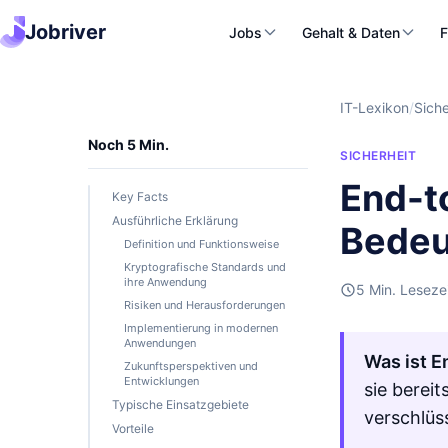
Jobriver
Jobs
Gehalt & Daten
F
IT-Lexikon
/
Siche
Noch 5 Min.
SICHERHEIT
End-t
Key Facts
Ausführliche Erklärung
Bedeu
Definition und Funktionsweise
Kryptografische Standards und
ihre Anwendung
5 Min. Leseze
Risiken und Herausforderungen
Implementierung in modernen
Anwendungen
Was ist E
Zukunftsperspektiven und
Entwicklungen
sie berei
Typische Einsatzgebiete
verschlüs
Vorteile