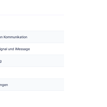
len Kommunikation
ignal und iMessage
ng
ungen