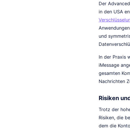
Der Advanced 
in den USA en
Verschlüsselu
Anwendungen e
und symmetrisc
Datenverschlüs
In der Praxis
iMessage ange
gesamten Komm
Nachrichten Z
Risiken un
Trotz der hoh
Risiken, die b
dem die Konto