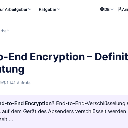
ür Arbeitgeber
Ratgeber
DE
An
rheit
o-End Encryption – Defini
tung
it
1.141 Aufrufe
nd-to-End Encryption?
End-to-End-Verschlüsselung 
ts auf dem Gerät des Absenders verschlüsselt werde
selt …