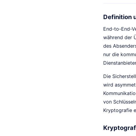
Definition
End-to-End-Ver
während der Ü
des Absenders
nur die kommun
Dienstanbieter
Die Sicherstel
wird asymmetr
Kommunikation
von Schlüsseln
Kryptografie 
Kryptograf