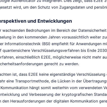
oogle Authenticator zu integrieren. Dies zeigt, dass E2EE
gesetzt wird, um den Schutz von Zugangsdaten und persönl
rspektiven und Entwicklungen
r wachsenden Bedrohungen im Bereich der Datensicherheit
selung in den kommenden Jahren voraussichtlich weiter z
 der Informationstechnik (BSI) empfiehlt für Anwendungen 
f quantensichere Verschlüsselungsverfahren bis Ende 2030. 
erfahren, einschließlich E2EE, möglicherweise nicht mehr 
icherheitsanforderungen gerecht zu werden.
chten ist, dass E2EE keine eigenständige Verschlüsselung od
ehr eine Transportmethode, die Lücken in der Übertragungsk
r Kommunikation hängt somit weiterhin vom verwendeten Ve
Entwicklung und Verbesserung der kryptografischen Standa
 den Herausforderungen der digitalen Kommunikation gere