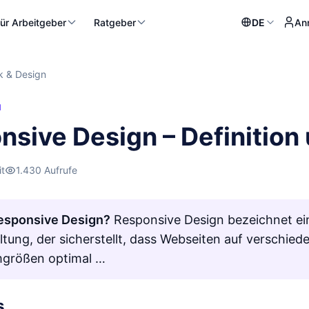
ür Arbeitgeber
Ratgeber
DE
An
k & Design
N
nsive Design – Definitio
it
1.430 Aufrufe
Responsive Design?
Responsive Design bezeichnet ei
tung, der sicherstellt, dass Webseiten auf verschie
mgrößen optimal …
s