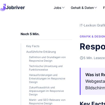
Jobriver
Jobs
Gehalt & Daten
F
IT-Lexikon
/
Grafi
Noch 5 Min.
GRAFIK & DESIG
Respo
Key Facts
Ausführliche Erklärung
Definition und Grundlagen von
5 Min. Leseze
Responsive Design
Technische Umsetzung und
Funktionsweise
Was ist 
Herausforderungen und
Entwicklungen im Responsive
Webgestal
Design
Bildschir
Zukunftsausblick und
Anpassungen im Responsive
Design
Markt- und SEO-Relevanz von
Key Fact
Responsive Design