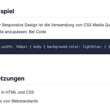
spiel
für Responsive Design ist die Verwendung von CSS Media Qu
ße anzupassen. Bei Code
-width: 768px) { body { background-color: lightblue; } }
etzungen
e in HTML und CSS
is von Webstandards