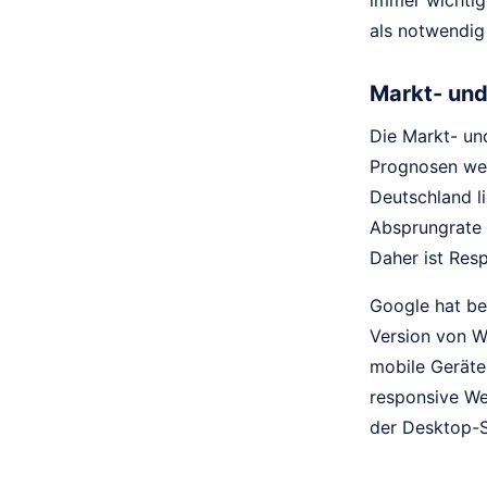
immer wichtig
als notwendig
Markt- und
Die Markt- un
Prognosen wer
Deutschland li
Absprungrate 
Daher ist Res
Google hat ber
Version von W
mobile Geräte
responsive Web
der Desktop-S