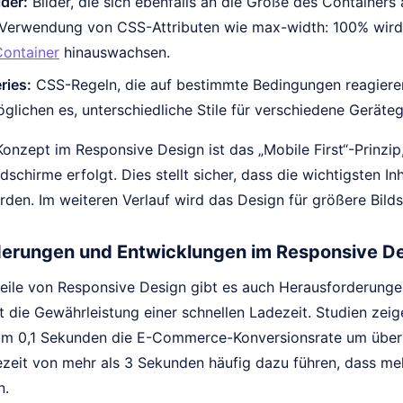
lder:
Bilder, die sich ebenfalls an die Größe des Containers 
Verwendung von CSS-Attributen wie max-width: 100% wird si
Container
hinauswachsen.
ries:
CSS-Regeln, die auf bestimmte Bedingungen reagieren,
glichen es, unterschiedliche Stile für verschiedene Geräteg
Konzept im Responsive Design ist das „Mobile First“-Prinzi
ildschirme erfolgt. Dies stellt sicher, dass die wichtigsten 
rden. Im weiteren Verlauf wird das Design für größere Bilds
erungen und Entwicklungen im Responsive D
eile von Responsive Design gibt es auch Herausforderungen,
t die Gewährleistung einer schnellen Ladezeit. Studien zei
um 0,1 Sekunden die E-Commerce-Konversionsrate um über 
ezeit von mehr als 3 Sekunden häufig dazu führen, dass meh
n.