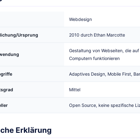
Webdesign
tlichung/Ursprung
2010 durch Ethan Marcotte
Gestaltung von Webseiten, die auf
rwendung
Computern funktionieren
griffe
Adaptives Design, Mobile First, Barr
tsgrad
Mittel
ller
Open Source, keine spezifische Li
iche Erklärung