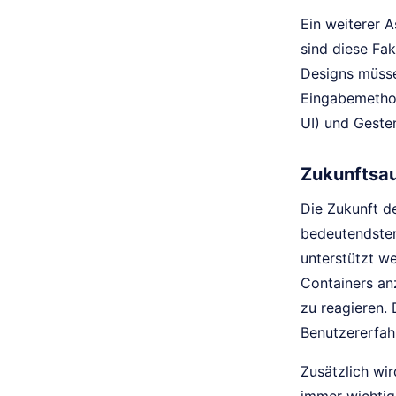
Ein weiterer 
sind diese Fa
Designs müsse
Eingabemethod
UI) und Geste
Zukunftsau
Die Zukunft d
bedeutendsten
unterstützt w
Containers an
zu reagieren.
Benutzererfah
Zusätzlich wi