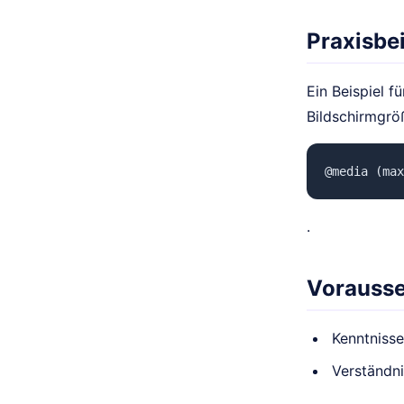
Praxisbei
Ein Beispiel 
Bildschirmgrö
@media (max
.
Vorauss
Kenntniss
Verständn