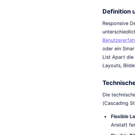
Definition
Responsive De
unterschiedlic
Benutzererfah
oder ein Smar
List Apart die
Layouts, Bild
Technisch
Die technisch
(Cascading St
Flexible L
Anstatt fe