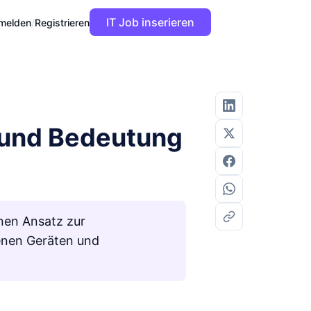
IT Job inserieren
melden
/
Registrieren
n und Bedeutung
nen Ansatz zur
denen Geräten und