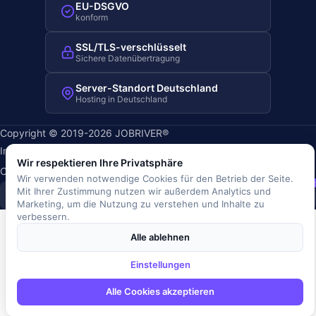
EU-DSGVO
konform
SSL/TLS-verschlüsselt
Sichere Datenübertragung
Server-Standort Deutschland
Hosting in Deutschland
Copyright © 2019-2026 JOBRIVER®
Impressum
·
Datenschutz
·
AGB
·
Nutzungsbedingungen
·
Wir respektieren Ihre Privatsphäre
Cookie-Richtlinie
·
Cookie-Einstellungen
Wir verwenden notwendige Cookies für den Betrieb der Seite.
SiSt
JR
Mit Ihrer Zustimmung nutzen wir außerdem Analytics und
Marketing, um die Nutzung zu verstehen und Inhalte zu
verbessern.
Alle ablehnen
Einstellungen
Alle Cookies akzeptieren