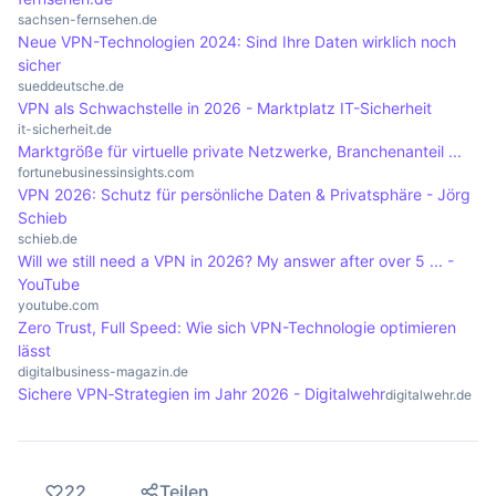
wird, was die Notwendigkeit von VPNs in
sachsen-fernsehen.de
Neue VPN-Technologien 2024: Sind Ihre Daten wirklich noch
Kombination mit anderen Sicherheitsmaßnahmen
sicher
erhöht.
sueddeutsche.de
VPN als Schwachstelle in 2026 - Marktplatz IT-Sicherheit
it-sicherheit.de
Marktgröße für virtuelle private Netzwerke, Branchenanteil ...
fortunebusinessinsights.com
VPN 2026: Schutz für persönliche Daten & Privatsphäre - Jörg
Schieb
schieb.de
Will we still need a VPN in 2026? My answer after over 5 ... -
YouTube
youtube.com
Zero Trust, Full Speed: Wie sich VPN-Technologie optimieren
lässt
digitalbusiness-magazin.de
Sichere VPN‑Strategien im Jahr 2026 - Digitalwehr
digitalwehr.de
22
Teilen