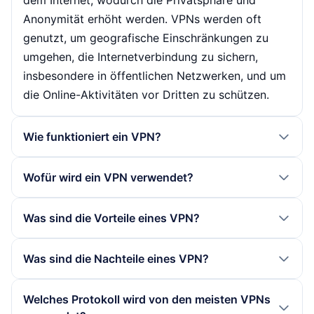
dem Internet, wodurch die Privatsphäre und
Anonymität erhöht werden. VPNs werden oft
genutzt, um geografische Einschränkungen zu
umgehen, die Internetverbindung zu sichern,
insbesondere in öffentlichen Netzwerken, und um
die Online-Aktivitäten vor Dritten zu schützen.
Wie funktioniert ein VPN?
Ein VPN funktioniert, indem es einen sicheren
Wofür wird ein VPN verwendet?
Tunnel zwischen dem Endgerät des Benutzers und
einem VPN-Server aufbaut. Bei der Verbindung
VPNs werden für verschiedene Zwecke
Was sind die Vorteile eines VPN?
wird der Datenverkehr verschlüsselt, wodurch
eingesetzt, darunter der Schutz der Privatsphäre
Dritte, wie Internetdienstanbieter oder Hacker,
beim Surfen im Internet, das Umgehen von
Die Vorteile eines VPNs umfassen erhöhte
Was sind die Nachteile eines VPN?
den Inhalt der Daten nicht einsehen können. Die
geografischen Beschränkungen, die Sicherung von
Sicherheit und Datenschutz, da die
IP-Adresse des Benutzers wird durch die IP-
Datenübertragungen in öffentlichen WLAN-
Datenübertragung verschlüsselt wird. Benutzer
Zu den Nachteilen eines VPNs zählen mögliche
Adresse des VPN-Servers ersetzt, was die
Welches Protokoll wird von den meisten VPNs
Netzen und der Zugriff auf
können anonym surfen, da ihre IP-Adresse
Geschwindigkeitseinbußen, da die Daten durch