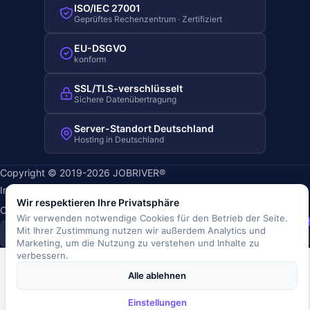
ISO/IEC 27001
Geprüftes Rechenzentrum · Zertifiziert
EU-DSGVO
konform
SSL/TLS-verschlüsselt
Sichere Datenübertragung
Server-Standort Deutschland
Hosting in Deutschland
Copyright © 2019-2026 JOBRIVER®
Impressum
·
Datenschutz
·
AGB
·
Nutzungsbedingungen
·
Wir respektieren Ihre Privatsphäre
Cookie-Richtlinie
·
Cookie-Einstellungen
Wir verwenden notwendige Cookies für den Betrieb der Seite.
SiSt
JR
Mit Ihrer Zustimmung nutzen wir außerdem Analytics und
Marketing, um die Nutzung zu verstehen und Inhalte zu
verbessern.
Alle ablehnen
Einstellungen